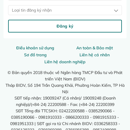
Loại tin đăng ký nhận
Đăng ký
Điều khoản sử dụng
An toàn & Bảo mật
Sơ đồ trang
Liên hệ cá nhân
Liên hệ doanh nghiệp
© Bản quyền 2018 thuộc về Ngân hàng TMCP Đầu tư và Phát
triển Việt Nam (BIDV)
Tháp BIDV, Số 194 Trần Quang Khải, Phường Hoàn Kiếm, TP Hà
Nội
SĐT tiếp nhận: 19009247 (Cá nhân)/ 19009248 (Doanh
nghiệp)/(+84-24) 22200588 - Fax: (+84-24) 22200399
SĐT Tổng đài TTCSKH: 02422200588 - 0385290066 -
0385190066 - 0981910333 - 0866200333 - 0981915333 -
0981951333 | SĐT gọi ra từ Chi nhánh BIDV: 0336258333 -
0336128333 - 0766069388 - 0766056388 - 0852198088 -