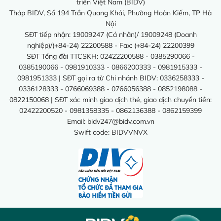
triển Việt Nam (BIDV)
Tháp BIDV, Số 194 Trần Quang Khải, Phường Hoàn Kiếm, TP Hà
Nội
SĐT tiếp nhận: 19009247 (Cá nhân)/ 19009248 (Doanh
nghiệp)/(+84-24) 22200588 - Fax: (+84-24) 22200399
SĐT Tổng đài TTCSKH: 02422200588 - 0385290066 -
0385190066 - 0981910333 - 0866200333 - 0981915333 -
0981951333 | SĐT gọi ra từ Chi nhánh BIDV: 0336258333 -
0336128333 - 0766069388 - 0766056388 - 0852198088 -
0822150068 | SĐT xác minh giao dịch thẻ, giao dịch chuyển tiền:
02422200520 - 0981358335 - 0862136388 - 0862159399
Email:
bidv247@bidv.com.vn
Swift code: BIDVVNVX