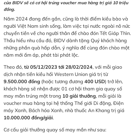
của BIDV sẽ có cơ hội trúng voucher mua hàng trị giá 10 triệu
đồng.
Năm 2024 đang đến gần, cũng là thời điểm kiều bào và
người Việt Nam sinh sống, làm việc tại nước ngoài nô nức
chuyển tiền về cho người thân để chào đón Tết Giáp Thìn.
Thấu hiểu nhu cầu đó, BIDV dành tặng Quý khách hàng
những phần quà hấp dẫn, ý nghĩa để cùng đón chào một
năm mới ấm áp, phát tài phát lộc.
Theo đó,
từ 05/12/2023 tới 28/02/2024
, với mỗi giao
dịch nhận tiền kiều hối Western Union giá trị từ
9.500.000 đồng
(hoặc tương đương
400 USD
) trở lên,
khách hàng sẽ nhận được 01 cơ hội tham gia quay số
may mắn trúng một trong
10 giải thưởng
, mỗi giải là
voucher mua hàng tại hệ thống Thế giới Di động, Điện
máy Xanh, Bách hóa Xanh, nhà thuốc An Khang trị giá
10.000.000 đồng/giải
.
Cơ cấu giải thưởng quay số may mắn như sau: