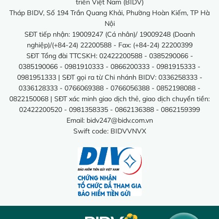
triển Việt Nam (BIDV)
Tháp BIDV, Số 194 Trần Quang Khải, Phường Hoàn Kiếm, TP Hà
Nội
SĐT tiếp nhận: 19009247 (Cá nhân)/ 19009248 (Doanh
nghiệp)/(+84-24) 22200588 - Fax: (+84-24) 22200399
SĐT Tổng đài TTCSKH: 02422200588 - 0385290066 -
0385190066 - 0981910333 - 0866200333 - 0981915333 -
0981951333 | SĐT gọi ra từ Chi nhánh BIDV: 0336258333 -
0336128333 - 0766069388 - 0766056388 - 0852198088 -
0822150068 | SĐT xác minh giao dịch thẻ, giao dịch chuyển tiền:
02422200520 - 0981358335 - 0862136388 - 0862159399
Email:
bidv247@bidv.com.vn
Swift code: BIDVVNVX