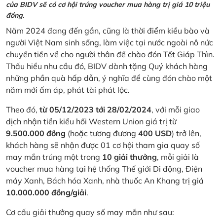
của BIDV sẽ có cơ hội trúng voucher mua hàng trị giá 10 triệu
đồng.
Năm 2024 đang đến gần, cũng là thời điểm kiều bào và
người Việt Nam sinh sống, làm việc tại nước ngoài nô nức
chuyển tiền về cho người thân để chào đón Tết Giáp Thìn.
Thấu hiểu nhu cầu đó, BIDV dành tặng Quý khách hàng
những phần quà hấp dẫn, ý nghĩa để cùng đón chào một
năm mới ấm áp, phát tài phát lộc.
Theo đó,
từ 05/12/2023 tới 28/02/2024
, với mỗi giao
dịch nhận tiền kiều hối Western Union giá trị từ
9.500.000 đồng
(hoặc tương đương
400 USD
) trở lên,
khách hàng sẽ nhận được 01 cơ hội tham gia quay số
may mắn trúng một trong
10 giải thưởng
, mỗi giải là
voucher mua hàng tại hệ thống Thế giới Di động, Điện
máy Xanh, Bách hóa Xanh, nhà thuốc An Khang trị giá
10.000.000 đồng/giải
.
Cơ cấu giải thưởng quay số may mắn như sau: