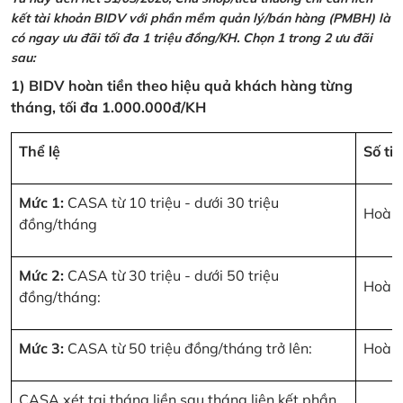
kết tài khoản BIDV với phần mềm quản lý/bán hàng (PMBH) là
có ngay ưu đãi tối đa 1 triệu đồng/KH. Chọn 1 trong 2 ưu đãi
sau:
1) BIDV hoàn tiền theo hiệu quả khách hàng từng
tháng, tối đa 1.000.000đ/KH
Thể lệ
Số ti
Mức 1:
CASA từ 10 triệu - dưới 30 triệu
Hoàn 
đồng/tháng
Mức 2:
CASA từ 30 triệu - dưới 50 triệu
Hoàn 
đồng/tháng:
Mức 3:
CASA từ 50 triệu đồng/tháng trở lên:
Hoàn 
CASA xét tại tháng liền sau tháng liên kết phần