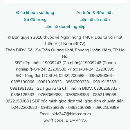
Điều khoản sử dụng
An toàn & Bảo mật
Sơ đồ trang
Liên hệ cá nhân
Liên hệ doanh nghiệp
© Bản quyền 2018 thuộc về Ngân hàng TMCP Đầu tư và Phát
triển Việt Nam (BIDV)
Tháp BIDV, Số 194 Trần Quang Khải, Phường Hoàn Kiếm, TP Hà
Nội
SĐT tiếp nhận: 19009247 (Cá nhân)/ 19009248 (Doanh
nghiệp)/(+84-24) 22200588 - Fax: (+84-24) 22200399
SĐT Tổng đài TTCSKH: 02422200588 - 0385290066 -
0385190066 - 0981910333 - 0866200333 - 0981915333 -
0981951333 | SĐT gọi ra từ Chi nhánh BIDV: 0336258333 -
0336128333 - 0766069388 - 0766056388 - 0852198088 -
0822150068 | SĐT xác minh giao dịch thẻ, giao dịch chuyển tiền:
02422200520 - 0981358335 - 0862136388 - 0862159399
Email:
bidv247@bidv.com.vn
Swift code: BIDVVNVX