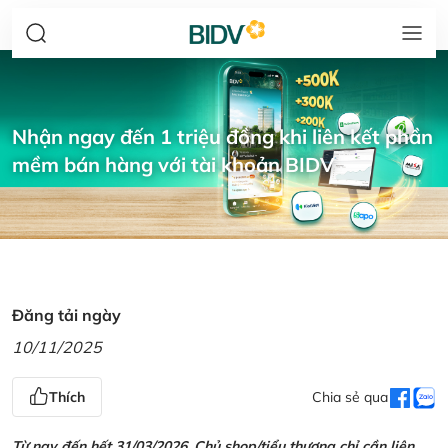
Nhận ngay đến 1 triệu đồng khi liên kết phần
mềm bán hàng với tài khoản BIDV
Đăng tải ngày
10/11/2025
Thích
Chia sẻ qua
Từ nay đến hết 31/03/2026, Chủ shop/tiểu thương chỉ cần liên