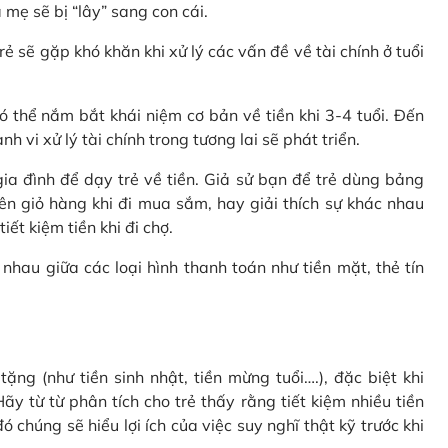
 mẹ sẽ bị “lây” sang con cái.
rẻ sẽ gặp khó khăn khi xử lý các vấn đề về tài chính ở tuổi
 thể nắm bắt khái niệm cơ bản về tiền khi 3-4 tuổi. Đến
 vi xử lý tài chính trong tương lai sẽ phát triển.
a đình để dạy trẻ về tiền. Giả sử bạn để trẻ dùng bảng
ên giỏ hàng khi đi mua sắm, hay giải thích sự khác nhau
ết kiệm tiền khi đi chợ.
nhau giữa các loại hình thanh toán như tiền mặt, thẻ tín
ặng (như tiền sinh nhật, tiền mừng tuổi….), đặc biệt khi
ãy từ từ phân tích cho trẻ thấy rằng tiết kiệm nhiều tiền
 chúng sẽ hiểu lợi ích của việc suy nghĩ thật kỹ trước khi