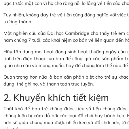
bạc trước mặt con vì họ cho rằng nỗi lo lắng về tiền của cha
Tuy nhiên, không dạy trẻ về tiền cũng đồng nghĩa với việc t
trưởng thành.
Một nghiên cứu của Đại học Cambridge cho thấy trẻ em có
năm chúng 7 tuổi, các khái niệm cơ bản về liên quan đến hành
Hãy tận dụng mọi hoạt động sinh hoạt thường ngày của gi
tính trên điện thoại của bạn để cộng giá các sản phẩm tr
giữa nhu cầu và mong muốn, hay đố chúng làm thế nào để ti
Quan trọng hơn nữa là bạn cần phân biệt cho trẻ sự khác 
dụng, thẻ ghi nợ, và thanh toán trực tuyến.
2. Khuyến khích tiết kiệm
Thật khó để bảo trẻ không được tiêu số tiền chúng được t
chúng luôn bị cám dỗ bởi các loại đồ chơi hay bánh kẹo. H
hơn sẽ giúp chúng mua được nhiều kẹo và đồ chơi hơn, từ đó