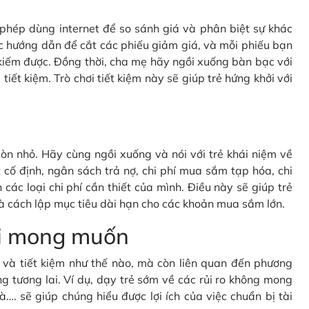
c phép dùng internet để so sánh giá và phân biệt sự khác
c hướng dẫn để cắt các phiếu giảm giá, và mỗi phiếu bạn
kiếm được. Đồng thời, cha mẹ hãy ngồi xuống bàn bạc với
tiết kiệm. Trò chơi tiết kiệm này sẽ giúp trẻ hứng khởi với
òn nhỏ. Hãy cùng ngồi xuống và nói với trẻ khái niệm về
cố định, ngân sách trả nợ, chi phí mua sắm tạp hóa, chi
 các loại chi phí cần thiết của mình. Điều này sẽ giúp trẻ
à cách lập mục tiêu dài hạn cho các khoản mua sắm lớn.
oài mong muốn
gì và tiết kiệm như thế nào, mà còn liên quan đến phương
g tương lai. Ví dụ, dạy trẻ sớm về các rủi ro không mong
à…. sẽ giúp chúng hiểu được lợi ích của việc chuẩn bị tài