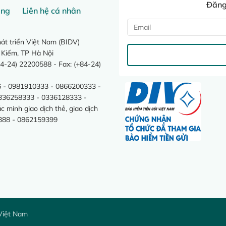
Đăng 
ang
Liên hệ cá nhân
t triển Việt Nam (BIDV)
 Kiếm, TP Hà Nội
4-24) 22200588 - Fax: (+84-24)
 - 0981910333 - 0866200333 -
0336258333 - 0336128333 -
minh giao dịch thẻ, giao dịch
388 - 0862159399
Việt Nam