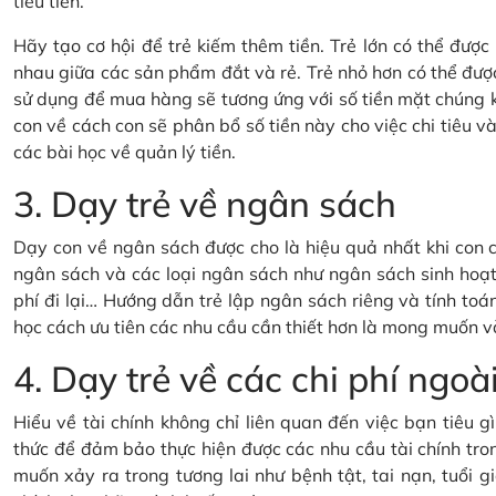
tiêu tiền.
Hãy tạo cơ hội để trẻ kiếm thêm tiền. Trẻ lớn có thể đượ
nhau giữa các sản phẩm đắt và rẻ. Trẻ nhỏ hơn có thể đượ
sử dụng để mua hàng sẽ tương ứng với số tiền mặt chúng 
con về cách con sẽ phân bổ số tiền này cho việc chi tiêu và 
các bài học về quản lý tiền.
3. Dạy trẻ về ngân sách
Dạy con về ngân sách được cho là hiệu quả nhất khi con c
ngân sách và các loại ngân sách như ngân sách sinh hoạt 
phí đi lại… Hướng dẫn trẻ lập ngân sách riêng và tính toán
học cách ưu tiên các nhu cầu cần thiết hơn là mong muốn v
4. Dạy trẻ về các chi phí ng
Hiểu về tài chính không chỉ liên quan đến việc bạn tiêu 
thức để đảm bảo thực hiện được các nhu cầu tài chính tron
muốn xảy ra trong tương lai như bệnh tật, tai nạn, tuổi gi