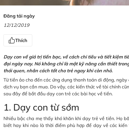
Đăng tải ngày
12/12/2019
Thích
Dạy con về giá trị tiền bạc, về cách chi tiêu và tiết kiệm 
đại ngày nay. Nó không chỉ là một kỹ năng cần thiết tro
thói quen, nhân cách tốt cho trẻ ngay khi còn nhỏ.
Từ tiền ảo cho đến các ứng dụng thanh toán di động, ngày 
dịch vụ bạn cần mua. Do vậy, các kiến thức về tài chính c
sau đây để bắt đầu dạy con trẻ các bài học về tiền.
1. Dạy con từ sớm
Nhiều bậc cha mẹ thấy khó khăn khi dạy trẻ về tiền. Họ bă
biết hay khi nào là thời điểm phù hợp để dạy về các kiến