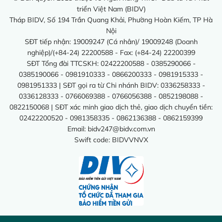
triển Việt Nam (BIDV)
Tháp BIDV, Số 194 Trần Quang Khải, Phường Hoàn Kiếm, TP Hà
Nội
SĐT tiếp nhận: 19009247 (Cá nhân)/ 19009248 (Doanh
nghiệp)/(+84-24) 22200588 - Fax: (+84-24) 22200399
SĐT Tổng đài TTCSKH: 02422200588 - 0385290066 -
0385190066 - 0981910333 - 0866200333 - 0981915333 -
0981951333 | SĐT gọi ra từ Chi nhánh BIDV: 0336258333 -
0336128333 - 0766069388 - 0766056388 - 0852198088 -
0822150068 | SĐT xác minh giao dịch thẻ, giao dịch chuyển tiền:
02422200520 - 0981358335 - 0862136388 - 0862159399
Email:
bidv247@bidv.com.vn
Swift code: BIDVVNVX