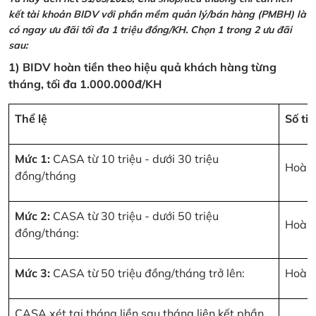
kết tài khoản BIDV với phần mềm quản lý/bán hàng (PMBH) là
có ngay ưu đãi tối đa 1 triệu đồng/KH. Chọn 1 trong 2 ưu đãi
sau:
1) BIDV hoàn tiền theo hiệu quả khách hàng từng
tháng, tối đa 1.000.000đ/KH
Thể lệ
Số ti
Mức 1:
CASA từ 10 triệu - dưới 30 triệu
Hoàn 
đồng/tháng
Mức 2:
CASA từ 30 triệu - dưới 50 triệu
Hoàn 
đồng/tháng:
Mức 3:
CASA từ 50 triệu đồng/tháng trở lên:
Hoàn 
CASA xét tại tháng liền sau tháng liên kết phần