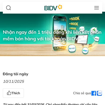
Nhận ngay đến 1 triệu đồng khi liên kết phần
mềm bán hàng với tài khoản BIDV
Đăng tải ngày
10/11/2025
Thích
Chia sẻ qua
Từ nay đến hết 31/03/2026, Chủ shop/tiểu thương chỉ cần liên