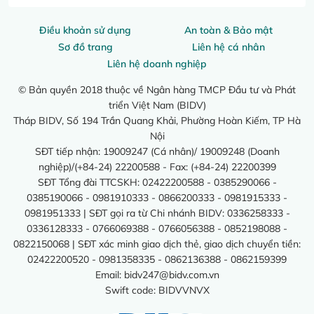
Điều khoản sử dụng
An toàn & Bảo mật
Sơ đồ trang
Liên hệ cá nhân
Liên hệ doanh nghiệp
© Bản quyền 2018 thuộc về Ngân hàng TMCP Đầu tư và Phát
triển Việt Nam (BIDV)
Tháp BIDV, Số 194 Trần Quang Khải, Phường Hoàn Kiếm, TP Hà
Nội
SĐT tiếp nhận: 19009247 (Cá nhân)/ 19009248 (Doanh
nghiệp)/(+84-24) 22200588 - Fax: (+84-24) 22200399
SĐT Tổng đài TTCSKH: 02422200588 - 0385290066 -
0385190066 - 0981910333 - 0866200333 - 0981915333 -
0981951333 | SĐT gọi ra từ Chi nhánh BIDV: 0336258333 -
0336128333 - 0766069388 - 0766056388 - 0852198088 -
0822150068 | SĐT xác minh giao dịch thẻ, giao dịch chuyển tiền:
02422200520 - 0981358335 - 0862136388 - 0862159399
Email:
bidv247@bidv.com.vn
Swift code: BIDVVNVX