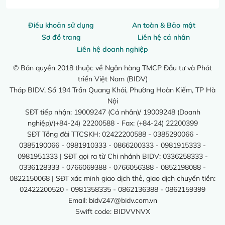
Điều khoản sử dụng
An toàn & Bảo mật
Sơ đồ trang
Liên hệ cá nhân
Liên hệ doanh nghiệp
© Bản quyền 2018 thuộc về Ngân hàng TMCP Đầu tư và Phát
triển Việt Nam (BIDV)
Tháp BIDV, Số 194 Trần Quang Khải, Phường Hoàn Kiếm, TP Hà
Nội
SĐT tiếp nhận: 19009247 (Cá nhân)/ 19009248 (Doanh
nghiệp)/(+84-24) 22200588 - Fax: (+84-24) 22200399
SĐT Tổng đài TTCSKH: 02422200588 - 0385290066 -
0385190066 - 0981910333 - 0866200333 - 0981915333 -
0981951333 | SĐT gọi ra từ Chi nhánh BIDV: 0336258333 -
0336128333 - 0766069388 - 0766056388 - 0852198088 -
0822150068 | SĐT xác minh giao dịch thẻ, giao dịch chuyển tiền:
02422200520 - 0981358335 - 0862136388 - 0862159399
Email:
bidv247@bidv.com.vn
Swift code: BIDVVNVX