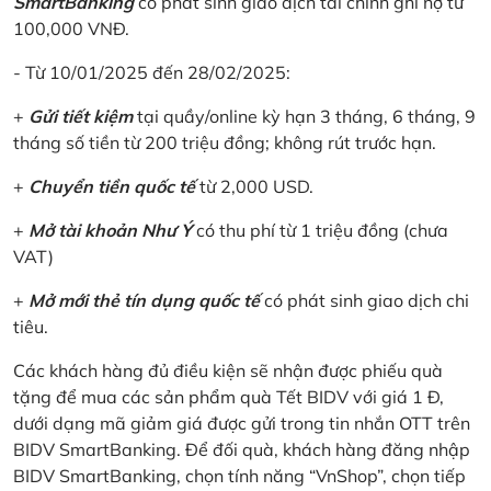
SmartBanking
có phát sinh giao dịch tài chính ghi nợ từ
100,000 VNĐ.
- Từ 10/01/2025 đến 28/02/2025:
+
Gửi tiết kiệm
tại quầy/online kỳ hạn 3 tháng, 6 tháng, 9
tháng số tiền từ 200 triệu đồng; không rút trước hạn.
+
Chuyển tiền quốc tế
từ 2,000 USD.
+
Mở tài khoản Như Ý
có thu phí từ 1 triệu đồng (chưa
VAT)
+
Mở mới thẻ tín dụng quốc tế
có phát sinh giao dịch chi
tiêu.
Các khách hàng đủ điều kiện sẽ nhận được phiếu quà
tặng để mua các sản phẩm quà Tết BIDV với giá 1 Đ,
dưới dạng mã giảm giá được gửi trong tin nhắn OTT trên
BIDV SmartBanking. Để đối quà, khách hàng đăng nhập
BIDV SmartBanking, chọn tính năng “VnShop”, chọn tiếp