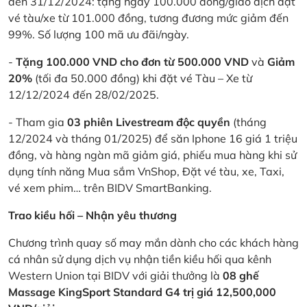
đến 31/12/2024: tặng ngay 100.000 đồng/giao dịch đặt
vé tàu/xe từ 101.000 đồng, tương đương mức giảm đến
99%. Số lượng 100 mã ưu đãi/ngày.
-
Tặng 100.000 VND cho đơn từ 500.000 VND
và
Giảm
20%
(tối đa 50.000 đồng) khi đặt vé Tàu – Xe từ
12/12/2024 đến 28/02/2025.
- Tham gia
03 phiên Livestream độc quyền
(tháng
12/2024 và tháng 01/2025) để săn Iphone 16 giá 1 triệu
đồng, và hàng ngàn mã giảm giá, phiếu mua hàng khi sử
dụng tính năng Mua sắm VnShop, Đặt vé tàu, xe, Taxi,
vé xem phim… trên BIDV SmartBanking.
Trao kiều hối – Nhận yêu thương
Chương trình quay số may mắn dành cho các khách hàng
cá nhân sử dụng dịch vụ nhận tiền kiều hối qua kênh
Western Union tại BIDV với giải thưởng là
08 ghế
Massage KingSport Standard G4 trị giá 12,500,000