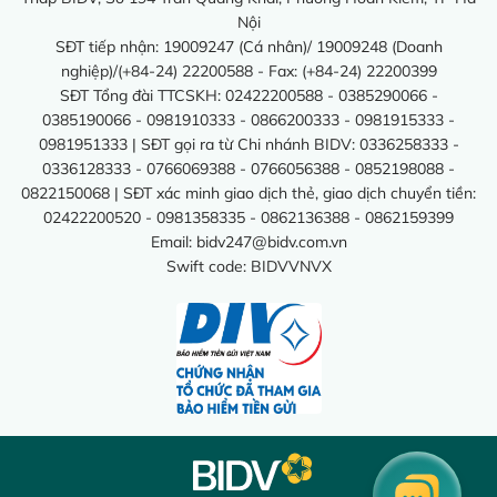
Nội
SĐT tiếp nhận: 19009247 (Cá nhân)/ 19009248 (Doanh
nghiệp)/(+84-24) 22200588 - Fax: (+84-24) 22200399
SĐT Tổng đài TTCSKH: 02422200588 - 0385290066 -
0385190066 - 0981910333 - 0866200333 - 0981915333 -
0981951333 | SĐT gọi ra từ Chi nhánh BIDV: 0336258333 -
0336128333 - 0766069388 - 0766056388 - 0852198088 -
0822150068 | SĐT xác minh giao dịch thẻ, giao dịch chuyển tiền:
02422200520 - 0981358335 - 0862136388 - 0862159399
Email:
bidv247@bidv.com.vn
Swift code: BIDVVNVX