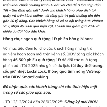
triển khai chuỗi chương trình ưu đãi với chủ đề “Hòa nhịp đón
Tết – Gia đình gắn kết” dành cho khách hàng giao dịch tại
quầy và trên kênh online, với tổng giá trị giải thưởng lên đến
gần 20 tỷ đồng. Các khách hàng sẽ có cơ hội trúng ô tô Vinfast
VF7, nhận 46.5000 quà hiện vật, 15.000 mã giảm giá 20% và
nhiều ưu đãi hấp dẫn khác.
Hàng chục ngàn quà tặng 1Đ phiên bản giới hạn:
Với mục tiêu đem lại cho các khách hàng những trải
nghiệm hoàn toàn mới trên kênh số, BIDV tặng các khách
hàng
46.500 phiếu quà tặng 1Đ
để đổi các quà tặng
phiên bản Tết 2025 như gối cổ du lịch,
túi đay thời trang,
cốc giữ nhiệt LocknLock, thông qua tính năng VnShop
trên BIDV SmartBanking
.
Để nhận quà, các khách hàng chỉ cần thực hiện một
trong số các giao dịch sau:
- Từ 12/12/2024 đến 28/02/2025:
Đăng ký mới BIDV