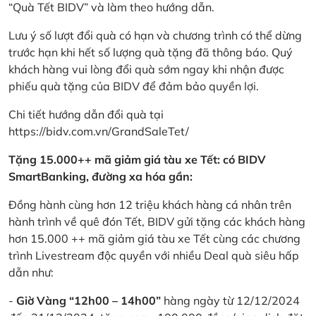
“Quà Tết BIDV” và làm theo hướng dẫn.
Lưu ý số lượt đổi quà có hạn và chương trình có thể dừng
trước hạn khi hết số lượng quà tặng đã thông báo. Quý
khách hàng vui lòng đổi quà sớm ngay khi nhận được
phiếu quà tặng của BIDV để đảm bảo quyền lợi.
Chi tiết hướng dẫn đổi quà tại
https://bidv.com.vn/GrandSaleTet/
Tặng 15.000++ mã giảm giá tàu xe Tết: có BIDV
SmartBanking, đường xa hóa gần:
Đồng hành cùng hơn 12 triệu khách hàng cá nhân trên
hành trình về quê đón Tết, BIDV gửi tặng các khách hàng
hơn 15.000 ++ mã giảm giá tàu xe Tết cùng các chương
trình Livestream độc quyền với nhiều Deal quà siêu hấp
dẫn như:
-
Giờ Vàng “12h00 – 14h00”
hàng ngày từ 12/12/2024