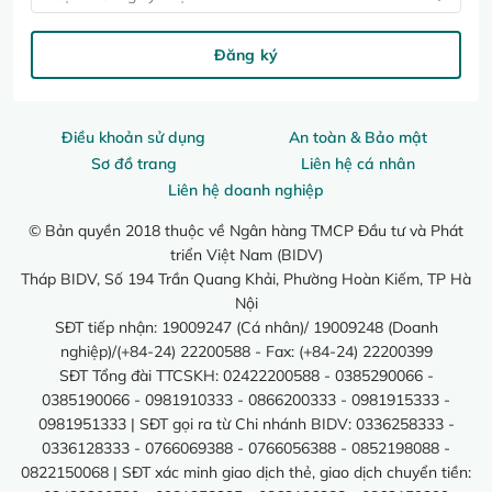
Đăng ký
Điều khoản sử dụng
An toàn & Bảo mật
Sơ đồ trang
Liên hệ cá nhân
Liên hệ doanh nghiệp
© Bản quyền 2018 thuộc về Ngân hàng TMCP Đầu tư và Phát
triển Việt Nam (BIDV)
Tháp BIDV, Số 194 Trần Quang Khải, Phường Hoàn Kiếm, TP Hà
Nội
SĐT tiếp nhận: 19009247 (Cá nhân)/ 19009248 (Doanh
nghiệp)/(+84-24) 22200588 - Fax: (+84-24) 22200399
SĐT Tổng đài TTCSKH: 02422200588 - 0385290066 -
0385190066 - 0981910333 - 0866200333 - 0981915333 -
0981951333 | SĐT gọi ra từ Chi nhánh BIDV: 0336258333 -
0336128333 - 0766069388 - 0766056388 - 0852198088 -
0822150068 | SĐT xác minh giao dịch thẻ, giao dịch chuyển tiền: