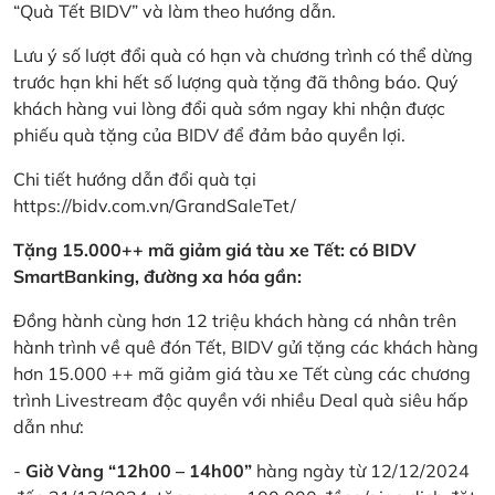
“Quà Tết BIDV” và làm theo hướng dẫn.
Lưu ý số lượt đổi quà có hạn và chương trình có thể dừng
trước hạn khi hết số lượng quà tặng đã thông báo. Quý
khách hàng vui lòng đổi quà sớm ngay khi nhận được
phiếu quà tặng của BIDV để đảm bảo quyền lợi.
Chi tiết hướng dẫn đổi quà tại
https://bidv.com.vn/GrandSaleTet/
Tặng 15.000++ mã giảm giá tàu xe Tết: có BIDV
SmartBanking, đường xa hóa gần:
Đồng hành cùng hơn 12 triệu khách hàng cá nhân trên
hành trình về quê đón Tết, BIDV gửi tặng các khách hàng
hơn 15.000 ++ mã giảm giá tàu xe Tết cùng các chương
trình Livestream độc quyền với nhiều Deal quà siêu hấp
dẫn như:
-
Giờ Vàng “12h00 – 14h00”
hàng ngày từ 12/12/2024