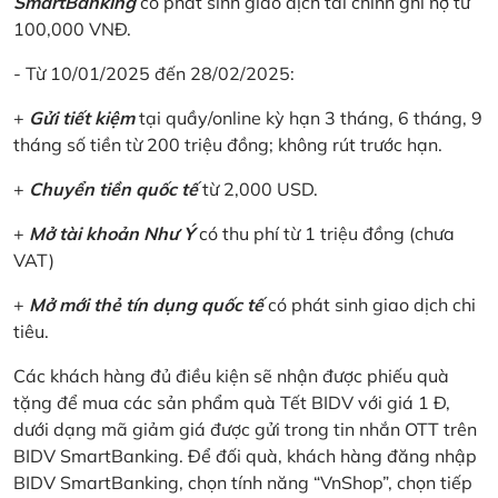
SmartBanking
có phát sinh giao dịch tài chính ghi nợ từ
100,000 VNĐ.
- Từ 10/01/2025 đến 28/02/2025:
+
Gửi tiết kiệm
tại quầy/online kỳ hạn 3 tháng, 6 tháng, 9
tháng số tiền từ 200 triệu đồng; không rút trước hạn.
+
Chuyển tiền quốc tế
từ 2,000 USD.
+
Mở tài khoản Như Ý
có thu phí từ 1 triệu đồng (chưa
VAT)
+
Mở mới thẻ tín dụng quốc tế
có phát sinh giao dịch chi
tiêu.
Các khách hàng đủ điều kiện sẽ nhận được phiếu quà
tặng để mua các sản phẩm quà Tết BIDV với giá 1 Đ,
dưới dạng mã giảm giá được gửi trong tin nhắn OTT trên
BIDV SmartBanking. Để đối quà, khách hàng đăng nhập
BIDV SmartBanking, chọn tính năng “VnShop”, chọn tiếp