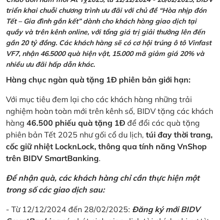
triển khai chuỗi chương trình ưu đãi với chủ đề “Hòa nhịp đón
Tết – Gia đình gắn kết” dành cho khách hàng giao dịch tại
quầy và trên kênh online, với tổng giá trị giải thưởng lên đến
gần 20 tỷ đồng. Các khách hàng sẽ có cơ hội trúng ô tô Vinfast
VF7, nhận 46.5000 quà hiện vật, 15.000 mã giảm giá 20% và
nhiều ưu đãi hấp dẫn khác.
Hàng chục ngàn quà tặng 1Đ phiên bản giới hạn:
Với mục tiêu đem lại cho các khách hàng những trải
nghiệm hoàn toàn mới trên kênh số, BIDV tặng các khách
hàng
46.500 phiếu quà tặng 1Đ
để đổi các quà tặng
phiên bản Tết 2025 như gối cổ du lịch,
túi đay thời trang,
cốc giữ nhiệt LocknLock, thông qua tính năng VnShop
trên BIDV SmartBanking
.
Để nhận quà, các khách hàng chỉ cần thực hiện một
trong số các giao dịch sau:
- Từ 12/12/2024 đến 28/02/2025:
Đăng ký mới BIDV