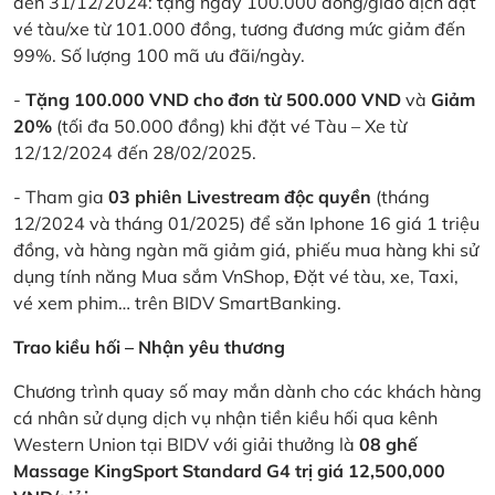
đến 31/12/2024: tặng ngay 100.000 đồng/giao dịch đặt
vé tàu/xe từ 101.000 đồng, tương đương mức giảm đến
99%. Số lượng 100 mã ưu đãi/ngày.
-
Tặng 100.000 VND cho đơn từ 500.000 VND
và
Giảm
20%
(tối đa 50.000 đồng) khi đặt vé Tàu – Xe từ
12/12/2024 đến 28/02/2025.
- Tham gia
03 phiên Livestream độc quyền
(tháng
12/2024 và tháng 01/2025) để săn Iphone 16 giá 1 triệu
đồng, và hàng ngàn mã giảm giá, phiếu mua hàng khi sử
dụng tính năng Mua sắm VnShop, Đặt vé tàu, xe, Taxi,
vé xem phim… trên BIDV SmartBanking.
Trao kiều hối – Nhận yêu thương
Chương trình quay số may mắn dành cho các khách hàng
cá nhân sử dụng dịch vụ nhận tiền kiều hối qua kênh
Western Union tại BIDV với giải thưởng là
08 ghế
Massage KingSport Standard G4 trị giá 12,500,000