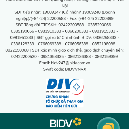
Nội
SĐT tiếp nhận: 19009247 (Cá nhân)/ 19009248 (Doanh
nghiệp)/(+84-24) 22200588 - Fax: (+84-24) 22200399
SĐT Tổng đài TTCSKH: 02422200588 - 0385290066 -
0385190066 - 0981910333 - 0866200333 - 0981915333 -
0981951333 | SĐT gọi ra từ Chi nhánh BIDV: 0336258333 -
0336128333 - 0766069388 - 0766056388 - 0852198088 -
0822150068 | SĐT xác minh giao dịch thẻ, giao dịch chuyển tiền:
02422200520 - 0981358335 - 0862136388 - 0862159399
Email:
bidv247@bidv.com.vn
Swift code: BIDVVNVX