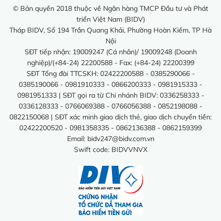
© Bản quyền 2018 thuộc về Ngân hàng TMCP Đầu tư và Phát
triển Việt Nam (BIDV)
Tháp BIDV, Số 194 Trần Quang Khải, Phường Hoàn Kiếm, TP Hà
Nội
SĐT tiếp nhận: 19009247 (Cá nhân)/ 19009248 (Doanh
nghiệp)/(+84-24) 22200588 - Fax: (+84-24) 22200399
SĐT Tổng đài TTCSKH: 02422200588 - 0385290066 -
0385190066 - 0981910333 - 0866200333 - 0981915333 -
0981951333 | SĐT gọi ra từ Chi nhánh BIDV: 0336258333 -
0336128333 - 0766069388 - 0766056388 - 0852198088 -
0822150068 | SĐT xác minh giao dịch thẻ, giao dịch chuyển tiền:
02422200520 - 0981358335 - 0862136388 - 0862159399
Email:
bidv247@bidv.com.vn
Swift code: BIDVVNVX