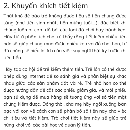
2. Khuyến khích tiết kiệm
Thật khó để bảo trẻ không được tiêu số tiền chúng được
tặng (như tiền sinh nhật, tiền mừng tuổi….), đặc biệt khi
chúng luôn bị cám dỗ bởi các loại đồ chơi hay bánh kẹo.
Hãy từ từ phân tích cho trẻ thấy rằng tiết kiệm nhiều tiền
hơn sẽ giúp chúng mua được nhiều kẹo và đồ chơi hơn, từ
đó chúng sẽ hiểu lợi ích của việc suy nghĩ thật kỹ trước khi
tiêu tiền.
Hãy tạo cơ hội để trẻ kiếm thêm tiền. Trẻ lớn có thể được
phép dùng internet để so sánh giá và phân biệt sự khác
nhau giữa các sản phẩm đắt và rẻ. Trẻ nhỏ hơn có thể
được hướng dẫn để cắt các phiếu giảm giá, và mỗi phiếu
bạn sử dụng để mua hàng sẽ tương ứng với số tiền mặt
chúng kiếm được. Đồng thời, cha mẹ hãy ngồi xuống bàn
bạc với con về cách con sẽ phân bổ số tiền này cho việc
chi tiêu và tiết kiệm. Trò chơi tiết kiệm này sẽ giúp trẻ
hứng khởi với các bài học về quản lý tiền.