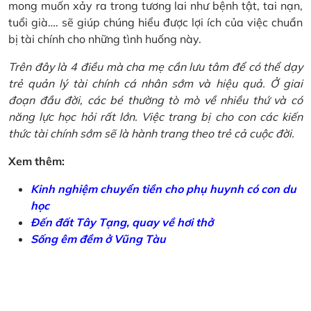
mong muốn xảy ra trong tương lai như bệnh tật, tai nạn,
tuổi già…. sẽ giúp chúng hiểu được lợi ích của việc chuẩn
bị tài chính cho những tình huống này.
Trên đây là 4 điều mà cha mẹ cần lưu tâm để có thể dạy
trẻ quản lý tài chính cá nhân sớm và hiệu quả. Ở giai
đoạn đầu đời, các bé thường tò mò về nhiều thứ và có
năng lực học hỏi rất lớn. Việc trang bị cho con các kiến
thức tài chính sớm sẽ là hành trang theo trẻ cả cuộc đời.
Xem thêm:
Kinh nghiệm chuyển tiền cho phụ huynh có con du
học
Đến đất Tây Tạng, quay về hơi thở
Sống êm đềm ở Vũng Tàu