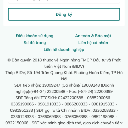
Đăng ký
Điều khoản sử dụng
An toàn & Bảo mật
Sơ đồ trang
Liên hệ cá nhân
Liên hệ doanh nghiệp
© Bản quyền 2018 thuộc về Ngân hàng TMCP Đầu tư và Phát
triển Việt Nam (BIDV)
Tháp BIDV, Số 194 Trần Quang Khải, Phường Hoàn Kiếm, TP Hà
Nội
SĐT tiếp nhận: 19009247 (Cá nhân)/ 19009248 (Doanh
nghiệp)/(+84-24) 22200588 - Fax: (+84-24) 22200399
SĐT Tổng đài TTCSKH: 02422200588 - 0385290066 -
0385190066 - 0981910333 - 0866200333 - 0981915333 -
0981951333 | SĐT gọi ra từ Chi nhánh BIDV: 0336258333 -
0336128333 - 0766069388 - 0766056388 - 0852198088 -
0822150068 | SĐT xác minh giao dịch thẻ, giao dịch chuyển tiền: