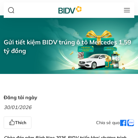
Gửi tiết kiệm BIDV trúng ô tô Mercedes 1,59
tỷ đồng
Đăng tải ngày
30/01/2026
Thích
Chia sẻ qua
Chào đón năm Bính Ngọ 2026, BIDV triển khai chương trình