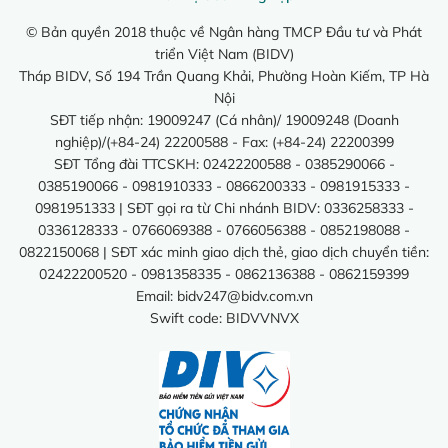
© Bản quyền 2018 thuộc về Ngân hàng TMCP Đầu tư và Phát
triển Việt Nam (BIDV)
Tháp BIDV, Số 194 Trần Quang Khải, Phường Hoàn Kiếm, TP Hà
Nội
SĐT tiếp nhận: 19009247 (Cá nhân)/ 19009248 (Doanh
nghiệp)/(+84-24) 22200588 - Fax: (+84-24) 22200399
SĐT Tổng đài TTCSKH: 02422200588 - 0385290066 -
0385190066 - 0981910333 - 0866200333 - 0981915333 -
0981951333 | SĐT gọi ra từ Chi nhánh BIDV: 0336258333 -
0336128333 - 0766069388 - 0766056388 - 0852198088 -
0822150068 | SĐT xác minh giao dịch thẻ, giao dịch chuyển tiền:
02422200520 - 0981358335 - 0862136388 - 0862159399
Email:
bidv247@bidv.com.vn
Swift code: BIDVVNVX