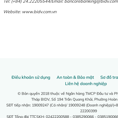
Tel: (+84) 24.22205544/Email: bancorebanking@bidv.com
Website:
www.bidv.com.vn
Điều khoản sử dụng
An toàn & Bảo mật
Sơ đồ tr
Liên hệ doanh nghiệp
© Bản quyền 2018 thuộc về Ngân hàng TMCP Đầu tư và Phá
Tháp BIDV, Số 194 Trần Quang Khải, Phường Hoàn
SĐT tiếp nhận: 19009247 (Cá nhân)/ 19009248 (Doanh nghiệp)/(+8
22200399
SĐT Tổng đài TTCSKH: 02422200588 - 0385290066 - 0385190066