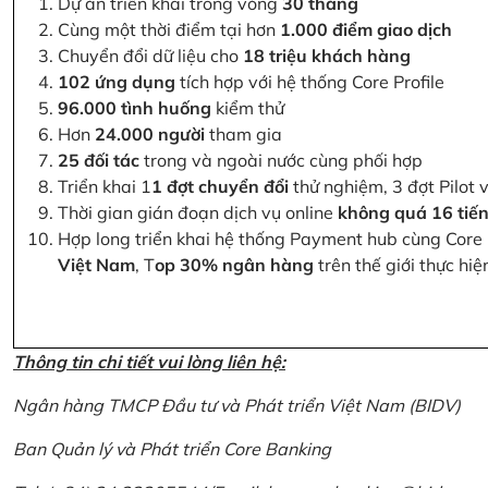
Dự án triển khai trong vòng
30 tháng
Cùng một thời điểm tại hơn
1.000 điểm giao dịch
Chuyển đổi dữ liệu cho
18 triệu khách hàng
102 ứng dụng
tích hợp với hệ thống Core Profile
96.000 tình huống
kiểm thử
Hơn
24.000 người
tham gia
25 đối tác
trong và ngoài nước cùng phối hợp
Triển khai 1
1 đợt chuyển đổi
thử nghiệm, 3 đợt Pilot 
Thời gian gián đoạn dịch vụ online
không quá 16 tiế
Hợp long triển khai hệ thống Payment hub cùng Core 
Việt Nam
, T
op 30% ngân hàng
trên thế giới thực hi
Thông tin chi tiết vui lòng liên hệ:
Ngân hàng TMCP Đầu tư và Phát triển Việt Nam (BIDV)
Ban Quản lý và Phát triển Core Banking