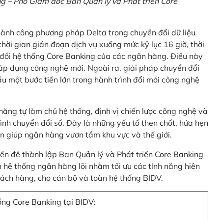
 – Phó Giám đốc Ban Quản lý và Phát triển Core
thành công phương pháp Delta trong chuyển đổi dữ liệu
hời gian gián đoạn dịch vụ xuống mức kỷ lục 16 giờ, thời
 đổi hệ thống Core Banking của các ngân hàng. Điều này
 áp dụng công nghệ mới. Ngoài ra, giải pháp chuyển đổi
u một bước tiến lớn trong hành trình đổi mới công nghệ
ng tự làm chủ hệ thống, định vị chiến lược công nghệ và
ình chuyển đổi số. Đây là những yếu tố then chốt, hứa hẹn
n giúp ngân hàng vươn tầm khu vực và thế giới.
tiền đề thành lập Ban Quản lý và Phát triển Core Banking
hệ thống ngân hàng lõi nhằm tối ưu các tính năng hiện
 khách hàng, cho cán bộ và toàn hệ thống BIDV.
ống Core Banking tại BIDV: