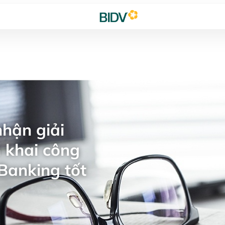
hận giải
 khai công
Banking tốt