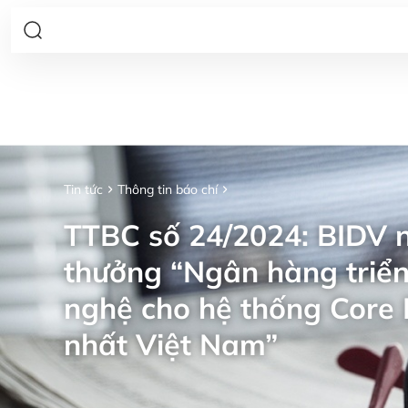
Tin tức
Thông tin báo chí
TTBC số 24/2024: BIDV n
thưởng “Ngân hàng triển
nghệ cho hệ thống Core 
nhất Việt Nam”