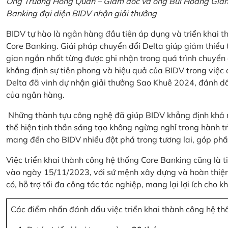
Ông Trương Hồng Quân – Giám đốc và ông Bùi Hoàng Giang
Banking đại diện BIDV nhận giải thưởng
BIDV tự hào là ngân hàng đầu tiên áp dụng và triển khai 
Core Banking. Giải pháp chuyển đổi Delta giúp giảm thiểu t
gian ngắn nhất từng được ghi nhận trong quá trình chuyển
khẳng định sự tiên phong và hiệu quả của BIDV trong việc
Delta đã vinh dự nhận giải thưởng Sao Khuê 2024, đánh dấ
của ngân hàng.
Những thành tựu công nghệ đã giúp BIDV khẳng định khả nă
thể hiện tinh thần sáng tạo không ngừng nghỉ trong hành tr
mang đến cho BIDV nhiều đột phá trong tương lai, góp phầ
Việc triển khai thành công hệ thống Core Banking cũng là 
vào ngày 15/11/2023, với sứ mệnh xây dựng và hoàn thiện 
có, hỗ trợ tối đa công tác tác nghiệp, mang lại lợi ích cho
Các điểm nhấn đánh dấu việc triển khai thành công hệ th