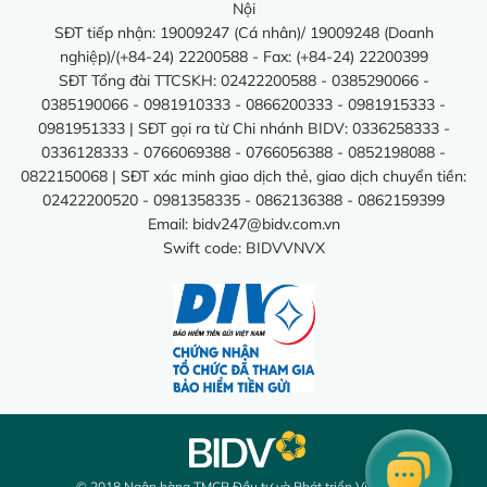
Nội
SĐT tiếp nhận: 19009247 (Cá nhân)/ 19009248 (Doanh
nghiệp)/(+84-24) 22200588 - Fax: (+84-24) 22200399
SĐT Tổng đài TTCSKH: 02422200588 - 0385290066 -
0385190066 - 0981910333 - 0866200333 - 0981915333 -
0981951333 | SĐT gọi ra từ Chi nhánh BIDV: 0336258333 -
0336128333 - 0766069388 - 0766056388 - 0852198088 -
0822150068 | SĐT xác minh giao dịch thẻ, giao dịch chuyển tiền:
02422200520 - 0981358335 - 0862136388 - 0862159399
Email:
bidv247@bidv.com.vn
Swift code: BIDVVNVX
© 2018 Ngân hàng TMCP Đầu tư và Phát triển Việt Nam