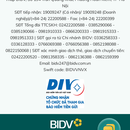
Nội
SĐT tiếp nhận: 19009247 (Cá nhân)/ 19009248 (Doanh
nghiệp)/(+84-24) 22200588 - Fax: (+84-24) 22200399
SĐT Tổng đài TTCSKH: 02422200588 - 0385290066 -
0385190066 - 0981910333 - 0866200333 - 0981915333 -
0981951333 | SĐT gọi ra từ Chi nhánh BIDV: 0336258333 -
0336128333 - 0766069388 - 0766056388 - 0852198088 -
0822150068 | SĐT xác minh giao dịch thẻ, giao dịch chuyển tiền:
02422200520 - 0981358335 - 0862136388 - 0862159399
Email:
bidv247@bidv.com.vn
Swift code: BIDVVNVX