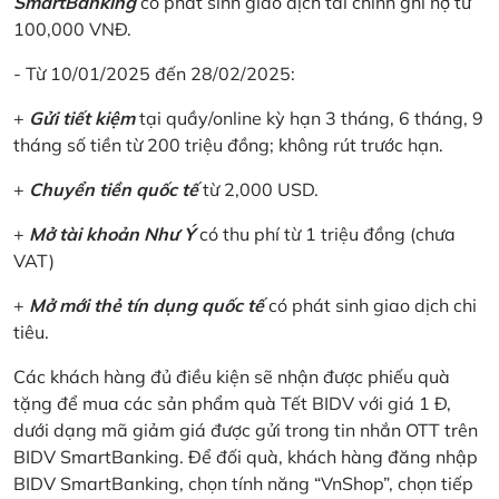
SmartBanking
có phát sinh giao dịch tài chính ghi nợ từ
100,000 VNĐ.
- Từ 10/01/2025 đến 28/02/2025:
+
Gửi tiết kiệm
tại quầy/online kỳ hạn 3 tháng, 6 tháng, 9
tháng số tiền từ 200 triệu đồng; không rút trước hạn.
+
Chuyển tiền quốc tế
từ 2,000 USD.
+
Mở tài khoản Như Ý
có thu phí từ 1 triệu đồng (chưa
VAT)
+
Mở mới thẻ tín dụng quốc tế
có phát sinh giao dịch chi
tiêu.
Các khách hàng đủ điều kiện sẽ nhận được phiếu quà
tặng để mua các sản phẩm quà Tết BIDV với giá 1 Đ,
dưới dạng mã giảm giá được gửi trong tin nhắn OTT trên
BIDV SmartBanking. Để đối quà, khách hàng đăng nhập
BIDV SmartBanking, chọn tính năng “VnShop”, chọn tiếp