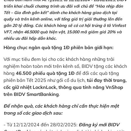
triển khai chuỗi chương trình ưu đãi với chủ đề “Hòa nhịp đón
Tết – Gia đình gắn kết” dành cho khách hàng giao dịch tại
quầy và trên kênh online, với tổng giá trị giải thưởng lên đến
gần 20 tỷ đồng. Các khách hàng sẽ có cơ hội trúng ô tô Vinfast
VF7, nhận 46.5000 quà hiện vật, 15.000 mã giảm giá 20% và
nhiều ưu đãi hấp dẫn khác.
Hàng chục ngàn quà tặng 1Đ phiên bản giới hạn:
Với mục tiêu đem lại cho các khách hàng những trải
nghiệm hoàn toàn mới trên kênh số, BIDV tặng các khách
hàng
46.500 phiếu quà tặng 1Đ
để đổi các quà tặng
phiên bản Tết 2025 như gối cổ du lịch,
túi đay thời trang,
cốc giữ nhiệt LocknLock, thông qua tính năng VnShop
trên BIDV SmartBanking
.
Để nhận quà, các khách hàng chỉ cần thực hiện một
trong số các giao dịch sau:
- Từ 12/12/2024 đến 28/02/2025:
Đăng ký mới BIDV