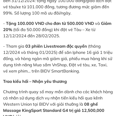
đến 31/12/2024: tặng ngay 100.000 đồng/giao dịch đặt
vé tàu/xe từ 101.000 đồng, tương đương mức giảm đến
99%. Số lượng 100 mã ưu đãi/ngày.
-
Tặng 100.000 VND cho đơn từ 500.000 VND
và
Giảm
20%
(tối đa 50.000 đồng) khi đặt vé Tàu – Xe từ
12/12/2024 đến 28/02/2025.
- Tham gia
03 phiên Livestream độc quyền
(tháng
12/2024 và tháng 01/2025) để săn Iphone 16 giá 1 triệu
đồng, và hàng ngàn mã giảm giá, phiếu mua hàng khi sử
dụng tính năng Mua sắm VnShop, Đặt vé tàu, xe, Taxi,
vé xem phim… trên BIDV SmartBanking.
Trao kiều hối – Nhận yêu thương
Chương trình quay số may mắn dành cho các khách hàng
cá nhân sử dụng dịch vụ nhận tiền kiều hối qua kênh
Western Union tại BIDV với giải thưởng là
08 ghế
Massage KingSport Standard G4 trị giá 12,500,000