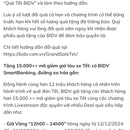
“Quà Tết BIDV” và làm theo hướng dẫn.
Lưu ý số lượt đổi quà có hạn và chương trình có thể dừng
trước hạn khi hết số lượng quà tặng đã thông báo. Quý
khách hàng vui lòng đổi quà sớm ngay khi nhận được
phiếu quà tặng của BIDV để đảm bảo quyền lợi.
Chi tiết hướng dẫn đổi quà tại
https://bidv.com.vn/GrandSaleTet/
Tặng 15.000++ mã giảm giá tàu xe Tết: có BIDV
SmartBanking, đường xa hóa gần:
Đồng hành cùng hơn 12 triệu khách hàng cá nhân trên
hành trình về quê đón Tết, BIDV gửi tặng các khách hàng
hơn 15.000 ++ mã giảm giá tàu xe Tết cùng các chương
trình Livestream độc quyền với nhiều Deal quà siêu hấp
dẫn như:
-
Giờ Vàng “12h00 – 14h00”
hàng ngày từ 12/12/2024