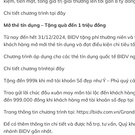
kiệm, tiền mặt, tổng giá trị giải thưởng lên tới gần 8 tỷ đồn
Chi tiết chương trình
tại đây
Mở thẻ tín dụng – Tặng quà đến 1 triệu đồng
Từ nay đến hết 31/12/2024, BIDV tặng phí thường niên và t
khách hàng mở mới thẻ tín dụng và đạt điều kiện chi tiêu tố
Chương trình áp dụng cho các thẻ tín dụng quốc tế BIDV n
Chi tiết chương trình
tại đây
Tặng đến 999k khi mở tài khoản Số đẹp như Ý – Phú quý c
Trao gửi lời chúc đầu xuân may mắn tài lộc đến khách hà
đến 999.000 đồng khi khách hàng mở tài khoản số đẹp tại
Trang thông tin chương trình tại:
https://bidv.com.vn/Grand
Để có thêm thông tin chi tiết và được hỗ trợ, tư vấn, Quý 
nhánh BIDV gần nhất.