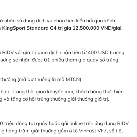
 nhân sử dụng dịch vụ nhận tiền kiều hối qua kênh
KingSport Standard G4 trị giá 12,500,000 VND/giải.
 BIDV với giá trị giao dịch nhận tiền từ 400 USD (tương
ương sẽ nhận được 01 phiếu tham gia quay số trúng
ự thưởng (mã dự thưởng là mã MTCN).
hạn. Trong thời gian khuyến mại, khách hàng thực hiện
và tăng cơ hội trúng thưởng giải thưởng giá trị.
0 triệu đồng tại quầy hoặc gửi online trên ứng dụng BIDV
g hàng trăm giải thưởng gồm ô tô VinFast VF7, sổ tiết