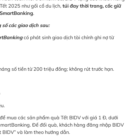
Tết 2025 như gối cổ du lịch,
túi đay thời trang, cốc giữ
V SmartBanking
.
số các giao dịch sau:
rtBanking
có phát sinh giao dịch tài chính ghi nợ từ
háng số tiền từ 200 triệu đồng; không rút trước hạn.
)
êu.
để mua các sản phẩm quà Tết BIDV với giá 1 Đ, dưới
 SmartBanking. Để đối quà, khách hàng đăng nhập BIDV
t BIDV” và làm theo hướng dẫn.