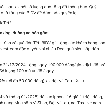
rước hạn khi hết số lượng quà tặng đã thông báo. Quý
u quà tặng của BIDV để đảm bảo quyền lợi.
leTet/
nking, đường xa hóa gần:
 trình về quê đón Tết, BIDV gửi tặng các khách hàng hơn
ivestream độc quyền với nhiều Deal quà siêu hấp dẫn
 31/12/2024: tặng ngay 100.000 đồng/giao dịch đặt vé
Số lượng 100 mã ưu đãi/ngày.
20%
(tối đa 50.000 đồng) khi đặt vé Tàu – Xe từ
4 và tháng 01/2025) để săn Iphone 16 giá 1 triệu đồng,
nh năng Mua sắm VnShop, Đặt vé tàu, xe, Taxi, vé xem