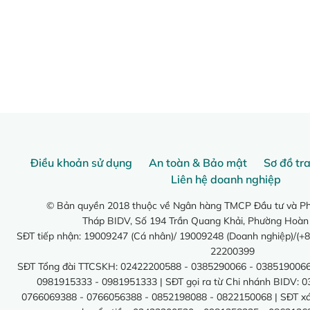
Điều khoản sử dụng
An toàn & Bảo mật
Sơ đồ tr
Liên hệ doanh nghiệp
© Bản quyền 2018 thuộc về Ngân hàng TMCP Đầu tư và Phá
Tháp BIDV, Số 194 Trần Quang Khải, Phường Hoàn
SĐT tiếp nhận: 19009247 (Cá nhân)/ 19009248 (Doanh nghiệp)/(+8
22200399
SĐT Tổng đài TTCSKH: 02422200588 - 0385290066 - 0385190066
0981915333 - 0981951333 | SĐT gọi ra từ Chi nhánh BIDV: 
0766069388 - 0766056388 - 0852198088 - 0822150068 | SĐT xác 