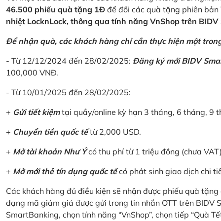
46.500 phiếu quà tặng 1Đ
để đổi các quà tặng phiên bản 
nhiệt LocknLock, thông qua tính năng VnShop trên BID
Để nhận quà, các khách hàng chỉ cần thực hiện một trong 
- Từ 12/12/2024 đến 28/02/2025:
Đăng ký mới BIDV Sma
100,000 VNĐ.
- Từ 10/01/2025 đến 28/02/2025:
+
Gửi tiết kiệm
tại quầy/online kỳ hạn 3 tháng, 6 tháng, 9 t
+
Chuyển tiền quốc tế
từ 2,000 USD.
+
Mở tài khoản Như Ý
có thu phí từ 1 triệu đồng (chưa VAT
+
Mở mới thẻ tín dụng quốc tế
có phát sinh giao dịch chi ti
Các khách hàng đủ điều kiện sẽ nhận được phiếu quà tặng 
dạng mã giảm giá được gửi trong tin nhắn OTT trên BIDV
SmartBanking, chọn tính năng “VnShop”, chọn tiếp “Quà Tế