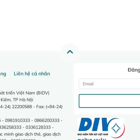
Đăng 
ang
Liên hệ cá nhân
t triển Việt Nam (BIDV)
 Kiếm, TP Hà Nội
4-24) 22200588 - Fax: (+84-24)
 - 0981910333 - 0866200333 -
0336258333 - 0336128333 -
minh giao dịch thẻ, giao dịch