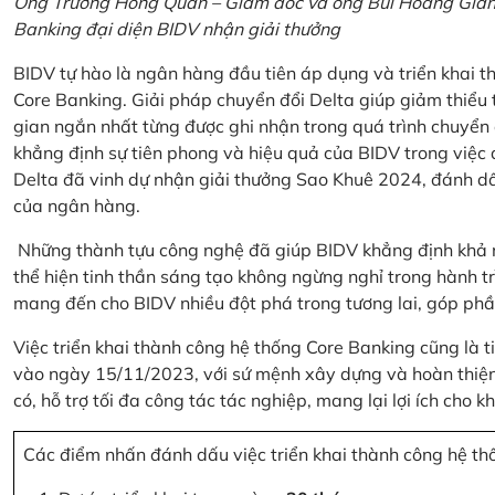
Ông Trương Hồng Quân – Giám đốc và ông Bùi Hoàng Giang
Banking đại diện BIDV nhận giải thưởng
BIDV tự hào là ngân hàng đầu tiên áp dụng và triển khai 
Core Banking. Giải pháp chuyển đổi Delta giúp giảm thiểu t
gian ngắn nhất từng được ghi nhận trong quá trình chuyển
khẳng định sự tiên phong và hiệu quả của BIDV trong việc
Delta đã vinh dự nhận giải thưởng Sao Khuê 2024, đánh dấ
của ngân hàng.
Những thành tựu công nghệ đã giúp BIDV khẳng định khả nă
thể hiện tinh thần sáng tạo không ngừng nghỉ trong hành tr
mang đến cho BIDV nhiều đột phá trong tương lai, góp phầ
Việc triển khai thành công hệ thống Core Banking cũng là 
vào ngày 15/11/2023, với sứ mệnh xây dựng và hoàn thiện 
có, hỗ trợ tối đa công tác tác nghiệp, mang lại lợi ích cho
Các điểm nhấn đánh dấu việc triển khai thành công hệ th