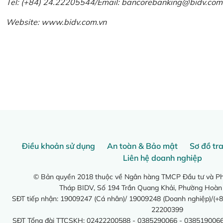
Tel: (+84) 24.22205544/Email: bancorebanking@bidv.com
Website:
www.bidv.com.vn
Điều khoản sử dụng
An toàn & Bảo mật
Sơ đồ tr
Liên hệ doanh nghiệp
© Bản quyền 2018 thuộc về Ngân hàng TMCP Đầu tư và Phá
Tháp BIDV, Số 194 Trần Quang Khải, Phường Hoàn
SĐT tiếp nhận: 19009247 (Cá nhân)/ 19009248 (Doanh nghiệp)/(+8
22200399
SĐT Tổng đài TTCSKH: 02422200588 - 0385290066 - 0385190066