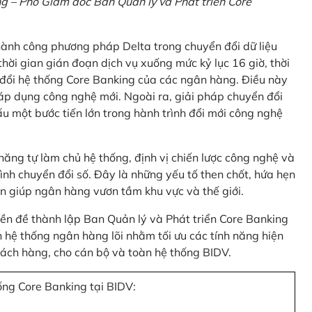
 – Phó Giám đốc Ban Quản lý và Phát triển Core
thành công phương pháp Delta trong chuyển đổi dữ liệu
hời gian gián đoạn dịch vụ xuống mức kỷ lục 16 giờ, thời
 đổi hệ thống Core Banking của các ngân hàng. Điều này
 áp dụng công nghệ mới. Ngoài ra, giải pháp chuyển đổi
u một bước tiến lớn trong hành trình đổi mới công nghệ
ng tự làm chủ hệ thống, định vị chiến lược công nghệ và
ình chuyển đổi số. Đây là những yếu tố then chốt, hứa hẹn
n giúp ngân hàng vươn tầm khu vực và thế giới.
tiền đề thành lập Ban Quản lý và Phát triển Core Banking
hệ thống ngân hàng lõi nhằm tối ưu các tính năng hiện
 khách hàng, cho cán bộ và toàn hệ thống BIDV.
ống Core Banking tại BIDV: