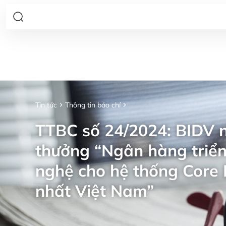
Tin tức
Thông tin báo chí
TTBC số 24/2024: BIDV n
thưởng “Ngân hàng triển
nghệ cho hệ thống Core 
nhất Việt Nam”