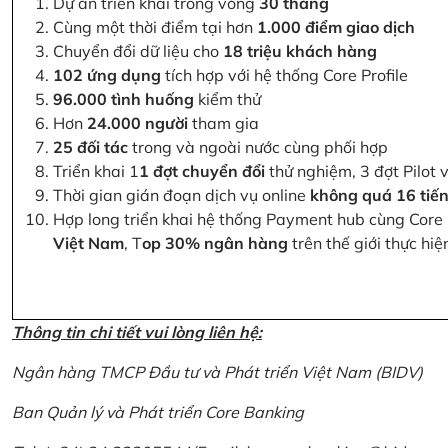
Dự án triển khai trong vòng
30 tháng
Cùng một thời điểm tại hơn
1.000 điểm giao dịch
Chuyển đổi dữ liệu cho
18 triệu khách hàng
102 ứng dụng
tích hợp với hệ thống Core Profile
96.000 tình huống
kiểm thử
Hơn
24.000 người
tham gia
25 đối tác
trong và ngoài nước cùng phối hợp
Triển khai 1
1 đợt chuyển đổi
thử nghiệm, 3 đợt Pilot 
Thời gian gián đoạn dịch vụ online
không quá 16 tiế
Hợp long triển khai hệ thống Payment hub cùng Core 
Việt Nam
, T
op 30% ngân hàng
trên thế giới thực hi
Thông tin chi tiết vui lòng liên hệ:
Ngân hàng TMCP Đầu tư và Phát triển Việt Nam (BIDV)
Ban Quản lý và Phát triển Core Banking