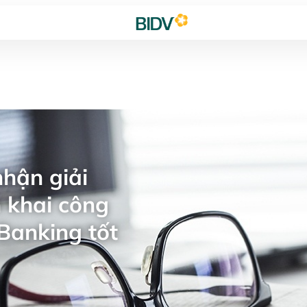
hận giải
 khai công
Banking tốt