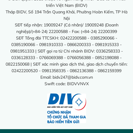
triển Việt Nam (BIDV)
Tháp BIDV, Số 194 Trần Quang Khải, Phường Hoàn Kiếm, TP Hà
Nội
SĐT tiếp nhận: 19009247 (Cá nhân)/ 19009248 (Doanh
nghiệp)/(+84-24) 22200588 - Fax: (+84-24) 22200399
SĐT Tổng đài TTCSKH: 02422200588 - 0385290066 -
0385190066 - 0981910333 - 0866200333 - 0981915333 -
0981951333 | SĐT gọi ra từ Chi nhánh BIDV: 0336258333 -
0336128333 - 0766069388 - 0766056388 - 0852198088 -
0822150068 | SĐT xác minh giao dịch thẻ, giao dịch chuyển tiền:
02422200520 - 0981358335 - 0862136388 - 0862159399
Email:
bidv247@bidv.com.vn
Swift code: BIDVVNVX