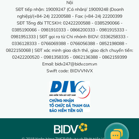
Nội
SĐT tiếp nhận: 19009247 (Cá nhân)/ 19009248 (Doanh
nghiệp)/(+84-24) 22200588 - Fax: (+84-24) 22200399
SĐT Tổng đài TTCSKH: 02422200588 - 0385290066 -
0385190066 - 0981910333 - 0866200333 - 0981915333 -
0981951333 | SĐT gọi ra từ Chi nhánh BIDV: 0336258333 -
0336128333 - 0766069388 - 0766056388 - 0852198088 -
0822150068 | SĐT xác minh giao dịch thẻ, giao dịch chuyển tiền:
02422200520 - 0981358335 - 0862136388 - 0862159399
Email:
bidv247@bidv.com.vn
Swift code: BIDVVNVX
© 2018 Ngân hàng TMCP Đầu tư và Phát triển Việt Nam