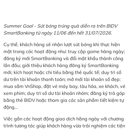
Summer Goal - Sút bóng trúng quà diễn ra trên BIDV
SmartBanking từ ngày 11/06 đến hết 31/07/2026.
Cụ thể, khách hàng sẽ nhận lượt sút bóng khi thực hiện
một trong các hoạt động như: truy cập game hàng ngày;
đăng ký mới SmartBanking và đổi mật khẩu thành công
lần đầu; giới thiệu khách hàng đăng ký SmartBanking
mới; kích hoạt hoặc chi tiêu bằng thẻ quốc tế; duy trì số
dư trên tài khoản thanh toán; mở mới tài khoản số đẹp;
mua sắm VnShop, đặt vé máy bay, tàu hỏa, xe khách, vé
xem phim; duy trì số dư tài khoản nhóm; đăng ký trả góp
bằng thẻ BIDV hoặc tham gia các sản phẩm tiết kiệm tự
động…
Việc gắn các hoạt động giao dịch hằng ngày với chương
trình tương tác giúp khách hàng vừa trải nghiệm các tiện