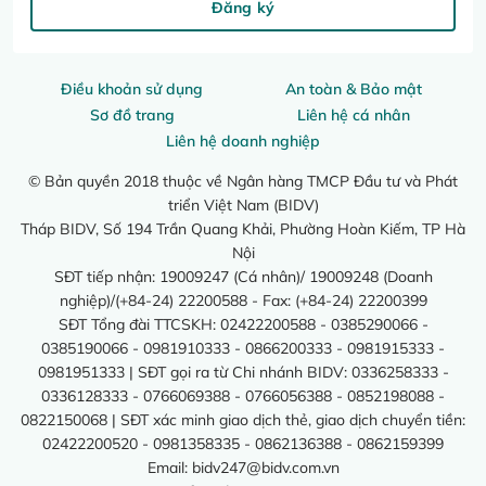
Đăng ký
Điều khoản sử dụng
An toàn & Bảo mật
Sơ đồ trang
Liên hệ cá nhân
Liên hệ doanh nghiệp
© Bản quyền 2018 thuộc về Ngân hàng TMCP Đầu tư và Phát
triển Việt Nam (BIDV)
Tháp BIDV, Số 194 Trần Quang Khải, Phường Hoàn Kiếm, TP Hà
Nội
SĐT tiếp nhận: 19009247 (Cá nhân)/ 19009248 (Doanh
nghiệp)/(+84-24) 22200588 - Fax: (+84-24) 22200399
SĐT Tổng đài TTCSKH: 02422200588 - 0385290066 -
0385190066 - 0981910333 - 0866200333 - 0981915333 -
0981951333 | SĐT gọi ra từ Chi nhánh BIDV: 0336258333 -
0336128333 - 0766069388 - 0766056388 - 0852198088 -
0822150068 | SĐT xác minh giao dịch thẻ, giao dịch chuyển tiền:
02422200520 - 0981358335 - 0862136388 - 0862159399
Email:
bidv247@bidv.com.vn