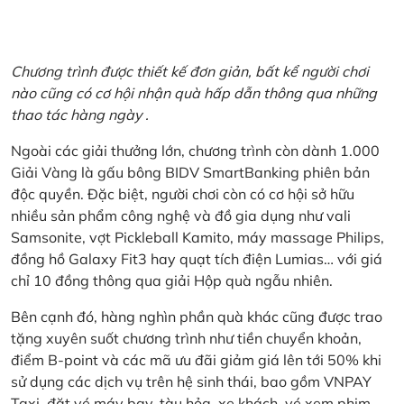
Chương trình được thiết kế đơn giản, bất kể người chơi
nào cũng có cơ hội nhận quà hấp dẫn thông qua những
thao tác hàng ngày .
Ngoài các giải thưởng lớn, chương trình còn dành 1.000
Giải Vàng là gấu bông BIDV SmartBanking phiên bản
độc quyền. Đặc biệt, người chơi còn có cơ hội sở hữu
nhiều sản phẩm công nghệ và đồ gia dụng như vali
Samsonite, vợt Pickleball Kamito, máy massage Philips,
đồng hồ Galaxy Fit3 hay quạt tích điện Lumias… với giá
chỉ 10 đồng thông qua giải Hộp quà ngẫu nhiên.
Bên cạnh đó, hàng nghìn phần quà khác cũng được trao
tặng xuyên suốt chương trình như tiền chuyển khoản,
điểm B-point và các mã ưu đãi giảm giá lên tới 50% khi
sử dụng các dịch vụ trên hệ sinh thái, bao gồm VNPAY
Taxi, đặt vé máy bay, tàu hỏa, xe khách, vé xem phim,