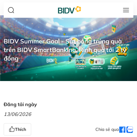
BIDV Summer Goal - Sút bóng trúng quà
trên BIDV SmartBanking, Rinh quà tới 2 tỷ
đồng
Đăng tải ngày
13/06/2026
Thích
Chia sẻ qua