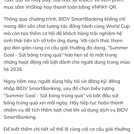
mua sắm VnShop hay thanh toán bằng VNPAY-QR.
Thông qua chương trình, BIDV SmartBanking không chỉ
mang đến sân chơi tương tác đồng hành cùng World Cup
mà còn tạo thêm cơ hội để khách hàng trải nghiệm hệ
sinh thái tiện ích số trên ứng dụng. Với cách thức tham
gia đơn giản cùng cơ cấu giải thưởng đa dạng, “Summer
Goal - Sút bóng trúng quà” hứa hẹn sẽ là một trong
những hoạt động nổi bật dành cho người dùng trong mùa
hè 2026.
Ngay hôm nay, người dùng hãy tải và đăng ký/ đăng
nhập BIDV SmartBanking, sau đó chọn biểu tượng
“Summer Goal - Sút bóng trúng quà” và bắt đầu sút
bóng trúng quà xịn mỗi ngày. Hãy tiếp tục hoàn thành
nhiệm vụ để tích thêm lượt chơi khi sử dụng dịch vụ BIDV
SmartBanking.
Để biết thêm chi tiết về thể lệ cùng với cơ cấu giải thưởng