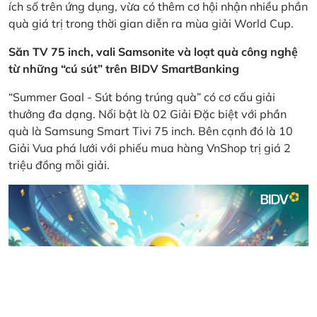
ích số trên ứng dụng, vừa có thêm cơ hội nhận nhiều phần
quà giá trị trong thời gian diễn ra mùa giải World Cup.
Săn TV 75 inch, vali Samsonite và loạt quà công nghệ
từ những “cú sút” trên BIDV SmartBanking
“Summer Goal - Sút bóng trúng quà” có cơ cấu giải
thưởng đa dạng. Nổi bật là 02 Giải Đặc biệt với phần
quà là Samsung Smart Tivi 75 inch. Bên cạnh đó là 10
Giải Vua phá lưới với phiếu mua hàng VnShop trị giá 2
triệu đồng mỗi giải.