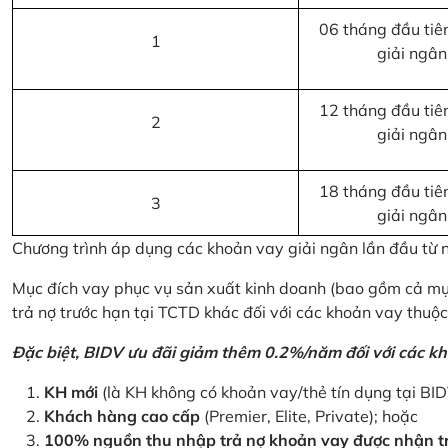
06 tháng đầu tiên
1
giải ngân
12 tháng đầu tiên
2
giải ngân
18 tháng đầu tiên
3
giải ngân
Chương trình áp dụng các khoản vay giải ngân lần đầu từ
Mục đích vay phục vụ sản xuất kinh doanh (bao gồm cả mục
trả nợ trước hạn tại TCTD khác đối với các khoản vay thuộc
Đặc biệt, BIDV ưu đãi giảm thêm 0.2%/năm đối với các kh
KH mới
(là KH không có khoản vay/thẻ tín dụng tại BI
Khách hàng cao cấp
(Premier, Elite, Private); hoặc
100% nguồn thu nhập trả nợ khoản vay được nhận tr