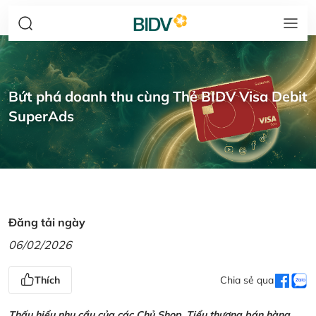
Bứt phá doanh thu cùng Thẻ BIDV Visa Debit
SuperAds
Đăng tải ngày
06/02/2026
Thích
Chia sẻ qua
Thấu hiểu nhu cầu của các Chủ Shop, Tiểu thương bán hàng