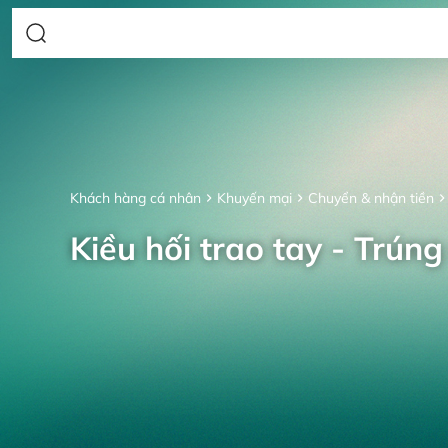
Khách hàng cá nhân
Khuyến mại
Chuyển & nhận tiền
Kiều hối trao tay - Trúng