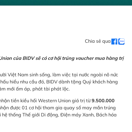
Chia sẻ qua
nion của BIDV sẽ có cơ hội trúng voucher mua hàng trị
ời Việt Nam sinh sống, làm việc tại nước ngoài nô nức
 Thấu hiểu nhu cầu đó, BIDV dành tặng Quý khách hàng
m mới ấm áp, phát tài phát lộc.
 nhận tiền kiều hối Western Union giá trị từ
9.500.000
ẽ nhận được 01 cơ hội tham gia quay số may mắn trúng
ại hệ thống Thế giới Di động, Điện máy Xanh, Bách hóa