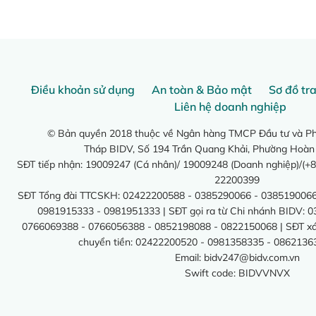
Điều khoản sử dụng
An toàn & Bảo mật
Sơ đồ tr
Liên hệ doanh nghiệp
© Bản quyền 2018 thuộc về Ngân hàng TMCP Đầu tư và Phá
Tháp BIDV, Số 194 Trần Quang Khải, Phường Hoàn
SĐT tiếp nhận: 19009247 (Cá nhân)/ 19009248 (Doanh nghiệp)/(+8
22200399
SĐT Tổng đài TTCSKH: 02422200588 - 0385290066 - 0385190066
0981915333 - 0981951333 | SĐT gọi ra từ Chi nhánh BIDV: 
0766069388 - 0766056388 - 0852198088 - 0822150068 | SĐT xác 
chuyển tiền: 02422200520 - 0981358335 - 0862136
Email:
bidv247@bidv.com.vn
Swift code: BIDVVNVX