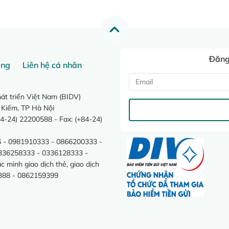
Đăng 
ang
Liên hệ cá nhân
t triển Việt Nam (BIDV)
 Kiếm, TP Hà Nội
4-24) 22200588 - Fax: (+84-24)
 - 0981910333 - 0866200333 -
0336258333 - 0336128333 -
minh giao dịch thẻ, giao dịch
388 - 0862159399