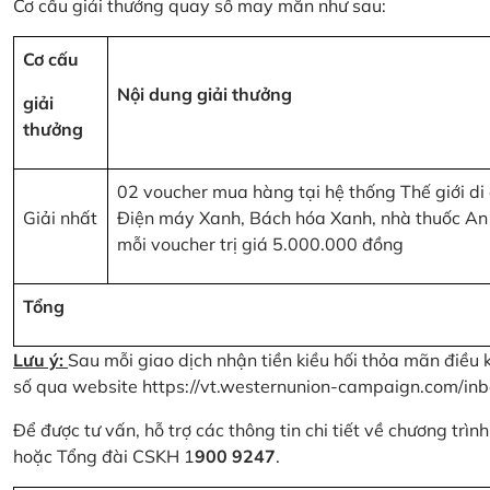
Cơ cấu giải thưởng quay số may mắn như sau:
Cơ cấu
Nội dung giải thưởng
giải
thưởng
02 voucher mua hàng tại hệ thống Thế giới di
Giải nhất
Điện máy Xanh, Bách hóa Xanh, nhà thuốc An
mỗi voucher trị giá 5.000.000 đồng
Tổng
Lưu ý:
Sau mỗi giao dịch nhận tiền kiều hối thỏa mãn điều 
số qua website
https://vt.westernunion-campaign.com/inb
Để được tư vấn, hỗ trợ các thông tin chi tiết về chương trì
hoặc Tổng đài CSKH 1
900 9247
.