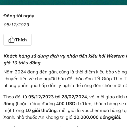
Đăng tải ngày
05/12/2023
Thích
Khách hàng sử dụng dịch vụ nhận tiền kiều hối Western U
giá 10 triệu đồng.
Năm 2024 đang đến gần, cũng là thời điểm kiều bào và ngư
chuyển tiền về cho người thân để chào đón Tết Giáp Thìn.
những phần quà hấp dẫn, ý nghĩa để cùng đón chào một nă
Theo đó,
từ 05/12/2023 tới 28/02/2024
, với mỗi giao dịch
đồng
(hoặc tương đương
400 USD
) trở lên, khách hàng s
một trong
10 giải thưởng
, mỗi giải là voucher mua hàng t
Xanh, nhà thuốc An Khang trị giá
10.000.000 đồng/giải
.