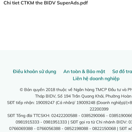
Chi tiet CTKM the BIDV SuperAds.pdf
Điều khoản sử dụng
An toàn & Bảo mật
Sơ đồ tr
Liên hệ doanh nghiệp
© Bản quyền 2018 thuộc về Ngân hàng TMCP Đầu tư và Phá
Tháp BIDV, Số 194 Trần Quang Khải, Phường Hoàn
SĐT tiếp nhận: 19009247 (Cá nhân)/ 19009248 (Doanh nghiệp)/(+8
22200399
SĐT Tổng đài TTCSKH: 02422200588 - 0385290066 - 0385190066
0981915333 - 0981951333 | SĐT gọi ra từ Chi nhánh BIDV: 
0766069388 - 0766056388 - 0852198088 - 0822150068 | SĐT xác 