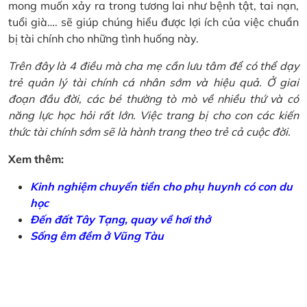
mong muốn xảy ra trong tương lai như bệnh tật, tai nạn,
tuổi già…. sẽ giúp chúng hiểu được lợi ích của việc chuẩn
bị tài chính cho những tình huống này.
Trên đây là 4 điều mà cha mẹ cần lưu tâm để có thể dạy
trẻ quản lý tài chính cá nhân sớm và hiệu quả. Ở giai
đoạn đầu đời, các bé thường tò mò về nhiều thứ và có
năng lực học hỏi rất lớn. Việc trang bị cho con các kiến
thức tài chính sớm sẽ là hành trang theo trẻ cả cuộc đời.
Xem thêm:
Kinh nghiệm chuyển tiền cho phụ huynh có con du
học
Đến đất Tây Tạng, quay về hơi thở
Sống êm đềm ở Vũng Tàu