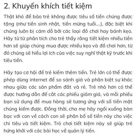
2. Khuyến khích tiết kiệm
Thật khó để bảo trẻ không được tiêu số tiền chúng được
tặng (như tiền sinh nhật, tiền mừng tuổi….), đặc biệt khi
chúng luôn bị cám dỗ bởi các loại đồ chơi hay bánh kẹo.
Hãy từ từ phân tích cho trẻ thấy rằng tiết kiệm nhiều tiền
hơn sẽ giúp chúng mua được nhiều kẹo và đồ chơi hơn, từ
đó chúng sẽ hiểu lợi ích của việc suy nghĩ thật kỹ trước khi
tiêu tiền.
Hãy tạo cơ hội để trẻ kiếm thêm tiền. Trẻ lớn có thể được
phép dùng internet để so sánh giá và phân biệt sự khác
nhau giữa các sản phẩm đắt và rẻ. Trẻ nhỏ hơn có thể
được hướng dẫn để cắt các phiếu giảm giá, và mỗi phiếu
bạn sử dụng để mua hàng sẽ tương ứng với số tiền mặt
chúng kiếm được. Đồng thời, cha mẹ hãy ngồi xuống bàn
bạc với con về cách con sẽ phân bổ số tiền này cho việc
chi tiêu và tiết kiệm. Trò chơi tiết kiệm này sẽ giúp trẻ
hứng khởi với các bài học về quản lý tiền.