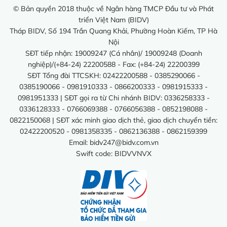
© Bản quyền 2018 thuộc về Ngân hàng TMCP Đầu tư và Phát
triển Việt Nam (BIDV)
Tháp BIDV, Số 194 Trần Quang Khải, Phường Hoàn Kiếm, TP Hà
Nội
SĐT tiếp nhận: 19009247 (Cá nhân)/ 19009248 (Doanh
nghiệp)/(+84-24) 22200588 - Fax: (+84-24) 22200399
SĐT Tổng đài TTCSKH: 02422200588 - 0385290066 -
0385190066 - 0981910333 - 0866200333 - 0981915333 -
0981951333 | SĐT gọi ra từ Chi nhánh BIDV: 0336258333 -
0336128333 - 0766069388 - 0766056388 - 0852198088 -
0822150068 | SĐT xác minh giao dịch thẻ, giao dịch chuyển tiền:
02422200520 - 0981358335 - 0862136388 - 0862159399
Email:
bidv247@bidv.com.vn
Swift code: BIDVVNVX