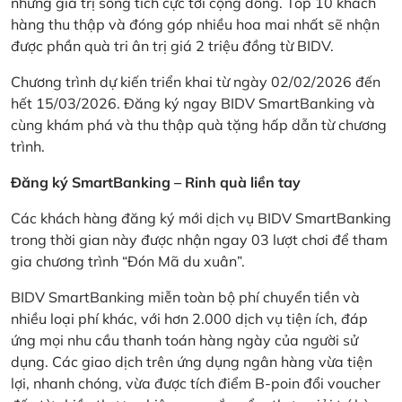
những giá trị sống tích cực tới cộng đồng. Top 10 khách
hàng thu thập và đóng góp nhiều hoa mai nhất sẽ nhận
được phần quà tri ân trị giá 2 triệu đồng từ BIDV.
Chương trình dự kiến triển khai từ ngày 02/02/2026 đến
hết 15/03/2026. Đăng ký ngay BIDV SmartBanking và
cùng khám phá và thu thập quà tặng hấp dẫn từ chương
trình.
Đăng ký SmartBanking – Rinh quà liền tay
Các khách hàng đăng ký mới dịch vụ BIDV SmartBanking
trong thời gian này được nhận ngay 03 lượt chơi để tham
gia chương trình “Đón Mã du xuân”.
BIDV SmartBanking miễn toàn bộ phí chuyển tiền và
nhiều loại phí khác, với hơn 2.000 dịch vụ tiện ích, đáp
ứng mọi nhu cầu thanh toán hàng ngày của người sử
dụng. Các giao dịch trên ứng dụng ngân hàng vừa tiện
lợi, nhanh chóng, vừa được tích điểm B-poin đổi voucher