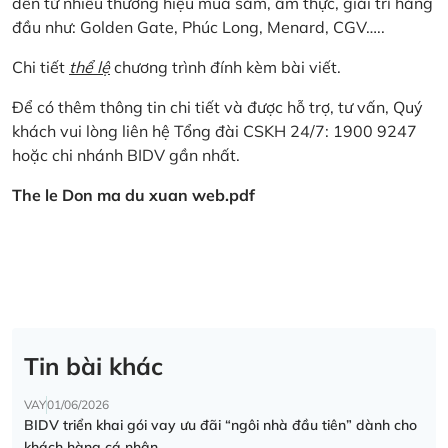
đến từ nhiều thương hiệu mua sắm, ẩm thực, giải trí hàng
đầu như: Golden Gate, Phúc Long, Menard, CGV…..
Chi tiết
thể lệ
chương trình đính kèm bài viết.
Để có thêm thông tin chi tiết và được hỗ trợ, tư vấn, Quý
khách vui lòng liên hệ Tổng đài CSKH 24/7: 1900 9247
hoặc chi nhánh BIDV gần nhất.
The le Don ma du xuan web.pdf
Tin bài khác
VAY
01/06/2026
BIDV triển khai gói vay ưu đãi “ngôi nhà đầu tiên” dành cho
khách hàng cá nhân