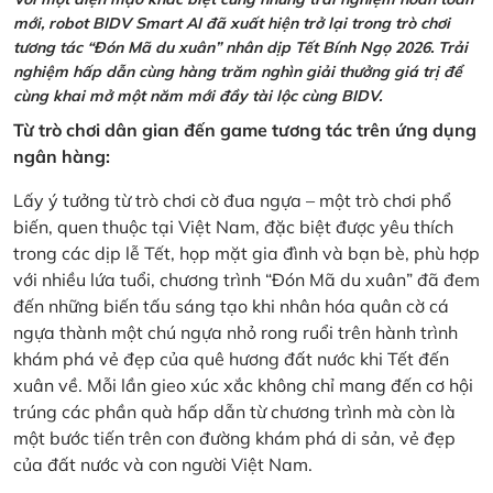
mới, robot BIDV Smart AI đã xuất hiện trở lại trong trò chơi
tương tác “Đón Mã du xuân” nhân dịp Tết Bính Ngọ 2026. Trải
nghiệm hấp dẫn cùng hàng trăm nghìn giải thưởng giá trị để
cùng khai mở một năm mới đầy tài lộc cùng BIDV.
Từ trò chơi dân gian đến game tương tác trên ứng dụng
ngân hàng:
Lấy ý tưởng từ trò chơi cờ đua ngựa – một trò chơi phổ
biến, quen thuộc tại Việt Nam, đặc biệt được yêu thích
trong các dịp lễ Tết, họp mặt gia đình và bạn bè, phù hợp
với nhiều lứa tuổi, chương trình “Đón Mã du xuân” đã đem
đến những biến tấu sáng tạo khi nhân hóa quân cờ cá
ngựa thành một chú ngựa nhỏ rong ruổi trên hành trình
khám phá vẻ đẹp của quê hương đất nước khi Tết đến
xuân về. Mỗi lần gieo xúc xắc không chỉ mang đến cơ hội
trúng các phần quà hấp dẫn từ chương trình mà còn là
một bước tiến trên con đường khám phá di sản, vẻ đẹp
của đất nước và con người Việt Nam.