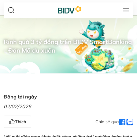
Rinh quà 3 tỷ đồng trên BIDV SmartBanking
– Đón Mã du xuân
Đăng tải ngày
02/02/2026
Thích
Chia sẻ qua
Với một diện mạo khác biệt cùng những trải nghiệm hoàn toàn