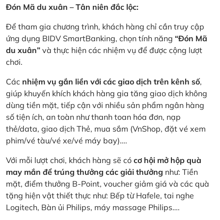
Đón Mã du xuân – Tân niên đắc lộc:
Để tham gia chương trình, khách hàng chỉ cần truy cập
ứng dụng BIDV SmartBanking, chọn tính năng
“Đón Mã
du xuân”
và thực hiện các nhiệm vụ để được cộng lượt
chơi.
Các
nhiệm vụ gắn liền với các giao dịch trên kênh số
,
giúp khuyến khích khách hàng gia tăng giao dịch không
dùng tiền mặt, tiếp cận với nhiều sản phẩm ngân hàng
số tiện ích, an toàn như thanh toan hóa đơn, nạp
thẻ/data, giao dịch Thẻ, mua sắm (VnShop, đặt vé xem
phim/vé tàu/vé xe/vé máy bay)….
Với mỗi lượt chơi, khách hàng sẽ có
cơ hội mở hộp quà
may mắn để trúng thưởng các giải thưởng
như: Tiền
mặt, điểm thưởng B-Point, voucher giảm giá và các quà
tặng hiện vật thiết thực như: Bếp từ Hafele, tai nghe
Logitech, Bàn ủi Philips, máy massage Philips….