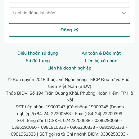
Loại tin đăng ký nhận
Đăng ký
Điều khoản sử dụng
An toàn & Bảo mật
Sơ đồ trang
Liên hệ cá nhân
Liên hệ doanh nghiệp
© Bản quyền 2018 thuộc về Ngân hàng TMCP Đầu tư và Phát
triển Việt Nam (BIDV)
Tháp BIDV, Số 194 Trần Quang Khải, Phường Hoàn Kiếm, TP Hà
Nội
SĐT tiếp nhận: 19009247 (Cá nhân)/ 19009248 (Doanh
nghiệp)/(+84-24) 22200588 - Fax: (+84-24) 22200399
SĐT Tổng đài TTCSKH: 02422200588 - 0385290066 -
0385190066 - 0981910333 - 0866200333 - 0981915333 -
0981951333 | SĐT gọi ra từ Chi nhánh BIDV: 0336258333 -