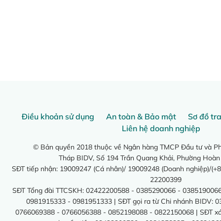
Điều khoản sử dụng
An toàn & Bảo mật
Sơ đồ tr
Liên hệ doanh nghiệp
© Bản quyền 2018 thuộc về Ngân hàng TMCP Đầu tư và Phá
Tháp BIDV, Số 194 Trần Quang Khải, Phường Hoàn
SĐT tiếp nhận: 19009247 (Cá nhân)/ 19009248 (Doanh nghiệp)/(+8
22200399
SĐT Tổng đài TTCSKH: 02422200588 - 0385290066 - 0385190066
0981915333 - 0981951333 | SĐT gọi ra từ Chi nhánh BIDV: 
0766069388 - 0766056388 - 0852198088 - 0822150068 | SĐT xác 