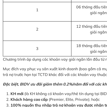
06 tháng đầu tiên
1
giải ngân
12 tháng đầu tiên
2
giải ngân
18 tháng đầu tiên
3
giải ngân
Chương trình áp dụng các khoản vay giải ngân lần đầu từ
Mục đích vay phục vụ sản xuất kinh doanh (bao gồm cả mục
trả nợ trước hạn tại TCTD khác đối với các khoản vay thuộc
Đặc biệt, BIDV ưu đãi giảm thêm 0.2%/năm đối với các kh
KH mới
(là KH không có khoản vay/thẻ tín dụng tại BI
Khách hàng cao cấp
(Premier, Elite, Private); hoặc
100% nguồn thu nhập trả nợ khoản vay được nhận tr