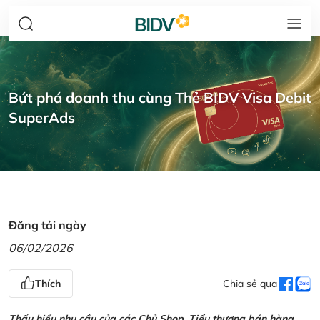
Bứt phá doanh thu cùng Thẻ BIDV Visa Debit
SuperAds
Đăng tải ngày
06/02/2026
Thích
Chia sẻ qua
Thấu hiểu nhu cầu của các Chủ Shop, Tiểu thương bán hàng