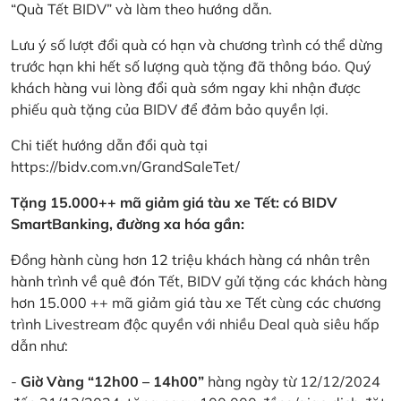
“Quà Tết BIDV” và làm theo hướng dẫn.
Lưu ý số lượt đổi quà có hạn và chương trình có thể dừng
trước hạn khi hết số lượng quà tặng đã thông báo. Quý
khách hàng vui lòng đổi quà sớm ngay khi nhận được
phiếu quà tặng của BIDV để đảm bảo quyền lợi.
Chi tiết hướng dẫn đổi quà tại
https://bidv.com.vn/GrandSaleTet/
Tặng 15.000++ mã giảm giá tàu xe Tết: có BIDV
SmartBanking, đường xa hóa gần:
Đồng hành cùng hơn 12 triệu khách hàng cá nhân trên
hành trình về quê đón Tết, BIDV gửi tặng các khách hàng
hơn 15.000 ++ mã giảm giá tàu xe Tết cùng các chương
trình Livestream độc quyền với nhiều Deal quà siêu hấp
dẫn như:
-
Giờ Vàng “12h00 – 14h00”
hàng ngày từ 12/12/2024