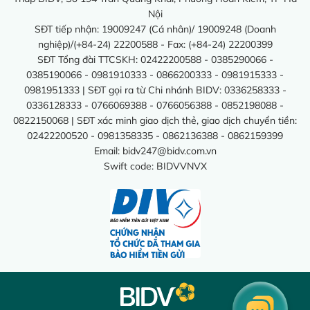
Nội
SĐT tiếp nhận: 19009247 (Cá nhân)/ 19009248 (Doanh
nghiệp)/(+84-24) 22200588 - Fax: (+84-24) 22200399
SĐT Tổng đài TTCSKH: 02422200588 - 0385290066 -
0385190066 - 0981910333 - 0866200333 - 0981915333 -
0981951333 | SĐT gọi ra từ Chi nhánh BIDV: 0336258333 -
0336128333 - 0766069388 - 0766056388 - 0852198088 -
0822150068 | SĐT xác minh giao dịch thẻ, giao dịch chuyển tiền:
02422200520 - 0981358335 - 0862136388 - 0862159399
Email:
bidv247@bidv.com.vn
Swift code: BIDVVNVX