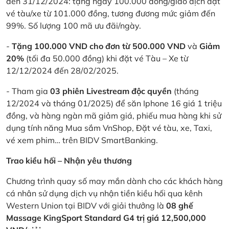
đến 31/12/2024: tặng ngay 100.000 đồng/giao dịch đặt
vé tàu/xe từ 101.000 đồng, tương đương mức giảm đến
99%. Số lượng 100 mã ưu đãi/ngày.
-
Tặng 100.000 VND cho đơn từ 500.000 VND
và
Giảm
20%
(tối đa 50.000 đồng) khi đặt vé Tàu – Xe từ
12/12/2024 đến 28/02/2025.
- Tham gia
03 phiên Livestream độc quyền
(tháng
12/2024 và tháng 01/2025) để săn Iphone 16 giá 1 triệu
đồng, và hàng ngàn mã giảm giá, phiếu mua hàng khi sử
dụng tính năng Mua sắm VnShop, Đặt vé tàu, xe, Taxi,
vé xem phim… trên BIDV SmartBanking.
Trao kiều hối – Nhận yêu thương
Chương trình quay số may mắn dành cho các khách hàng
cá nhân sử dụng dịch vụ nhận tiền kiều hối qua kênh
Western Union tại BIDV với giải thưởng là
08 ghế
Massage KingSport Standard G4 trị giá 12,500,000