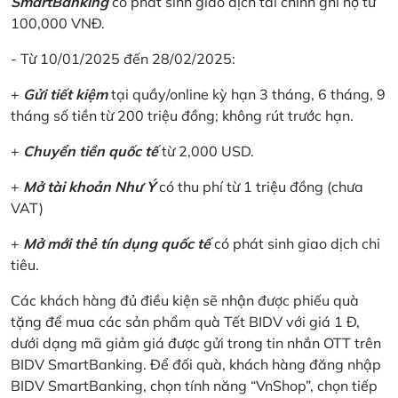
SmartBanking
có phát sinh giao dịch tài chính ghi nợ từ
100,000 VNĐ.
- Từ 10/01/2025 đến 28/02/2025:
+
Gửi tiết kiệm
tại quầy/online kỳ hạn 3 tháng, 6 tháng, 9
tháng số tiền từ 200 triệu đồng; không rút trước hạn.
+
Chuyển tiền quốc tế
từ 2,000 USD.
+
Mở tài khoản Như Ý
có thu phí từ 1 triệu đồng (chưa
VAT)
+
Mở mới thẻ tín dụng quốc tế
có phát sinh giao dịch chi
tiêu.
Các khách hàng đủ điều kiện sẽ nhận được phiếu quà
tặng để mua các sản phẩm quà Tết BIDV với giá 1 Đ,
dưới dạng mã giảm giá được gửi trong tin nhắn OTT trên
BIDV SmartBanking. Để đối quà, khách hàng đăng nhập
BIDV SmartBanking, chọn tính năng “VnShop”, chọn tiếp