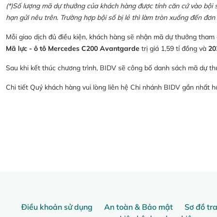
(*)Số lượng mã dự thưởng của khách hàng được tính căn cứ vào bội số 
hạn gửi nêu trên. Trường hợp bội số bị lẻ thì làm tròn xuống đến đơn 
Mỗi giao dịch đủ điều kiện, khách hàng sẽ nhận mã dự thưởng tham
Mã lực - ô tô Mercedes C200 Avantgarde
trị giá 1,59 tỉ đồng và
20
Sau khi kết thúc chương trình, BIDV sẽ công bố danh sách mã dự th
Chi tiết Quý khách hàng vui lòng liên hệ Chi nhánh BIDV gần nhất 
Điều khoản sử dụng
An toàn & Bảo mật
Sơ đồ tr