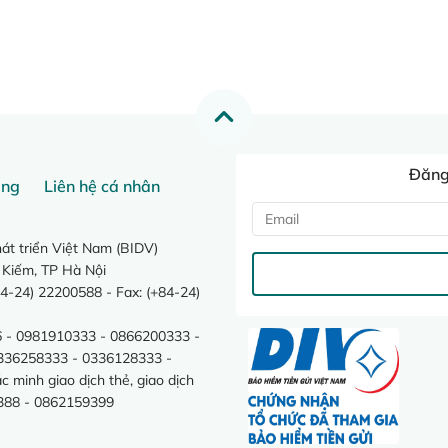
Đăng 
ang
Liên hệ cá nhân
t triển Việt Nam (BIDV)
 Kiếm, TP Hà Nội
4-24) 22200588 - Fax: (+84-24)
 - 0981910333 - 0866200333 -
0336258333 - 0336128333 -
minh giao dịch thẻ, giao dịch
388 - 0862159399