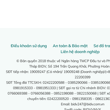
Điều khoản sử dụng
An toàn & Bảo mật
Sơ đồ tr
Liên hệ doanh nghiệp
© Bản quyền 2018 thuộc về Ngân hàng TMCP Đầu tư và Phá
Tháp BIDV, Số 194 Trần Quang Khải, Phường Hoàn
SĐT tiếp nhận: 19009247 (Cá nhân)/ 19009248 (Doanh nghiệp)/(+8
22200399
SĐT Tổng đài TTCSKH: 02422200588 - 0385290066 - 0385190066
0981915333 - 0981951333 | SĐT gọi ra từ Chi nhánh BIDV: 
0766069388 - 0766056388 - 0852198088 - 0822150068 | SĐT xác 
chuyển tiền: 02422200520 - 0981358335 - 0862136
Email:
bidv247@bidv.com.vn
Swift code: BIDVVNVX