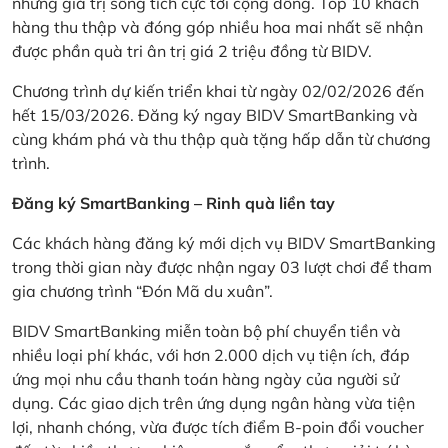
những giá trị sống tích cực tới cộng đồng. Top 10 khách
hàng thu thập và đóng góp nhiều hoa mai nhất sẽ nhận
được phần quà tri ân trị giá 2 triệu đồng từ BIDV.
Chương trình dự kiến triển khai từ ngày 02/02/2026 đến
hết 15/03/2026. Đăng ký ngay BIDV SmartBanking và
cùng khám phá và thu thập quà tặng hấp dẫn từ chương
trình.
Đăng ký SmartBanking – Rinh quà liền tay
Các khách hàng đăng ký mới dịch vụ BIDV SmartBanking
trong thời gian này được nhận ngay 03 lượt chơi để tham
gia chương trình “Đón Mã du xuân”.
BIDV SmartBanking miễn toàn bộ phí chuyển tiền và
nhiều loại phí khác, với hơn 2.000 dịch vụ tiện ích, đáp
ứng mọi nhu cầu thanh toán hàng ngày của người sử
dụng. Các giao dịch trên ứng dụng ngân hàng vừa tiện
lợi, nhanh chóng, vừa được tích điểm B-poin đổi voucher