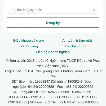
Loại tin đăng ký nhận
Đăng ký
Điều khoản sử dụng
An toàn & Bảo mật
Sơ đồ trang
Liên hệ cá nhân
Liên hệ doanh nghiệp
© Bản quyền 2018 thuộc về Ngân hàng TMCP Đầu tư và Phát
triển Việt Nam (BIDV)
Tháp BIDV, Số 194 Trần Quang Khải, Phường Hoàn Kiếm, TP Hà
Nội
SĐT tiếp nhận: 19009247 (Cá nhân)/ 19009248 (Doanh
nghiệp)/(+84-24) 22200588 - Fax: (+84-24) 22200399
SĐT Tổng đài TTCSKH: 02422200588 - 0385290066 -
0385190066 - 0981910333 - 0866200333 - 0981915333 -
0981951333 | SĐT gọi ra từ Chi nhánh BIDV: 0336258333 -