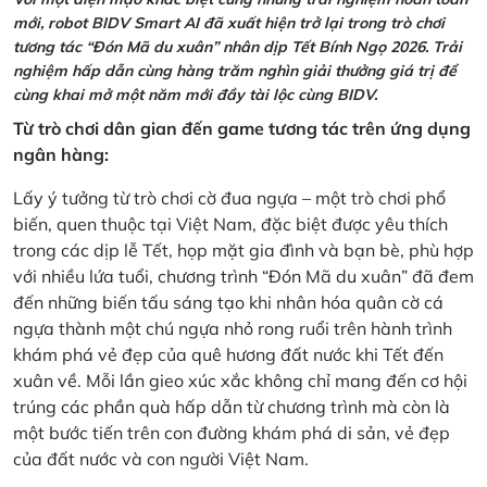
mới, robot BIDV Smart AI đã xuất hiện trở lại trong trò chơi
tương tác “Đón Mã du xuân” nhân dịp Tết Bính Ngọ 2026. Trải
nghiệm hấp dẫn cùng hàng trăm nghìn giải thưởng giá trị để
cùng khai mở một năm mới đầy tài lộc cùng BIDV.
Từ trò chơi dân gian đến game tương tác trên ứng dụng
ngân hàng:
Lấy ý tưởng từ trò chơi cờ đua ngựa – một trò chơi phổ
biến, quen thuộc tại Việt Nam, đặc biệt được yêu thích
trong các dịp lễ Tết, họp mặt gia đình và bạn bè, phù hợp
với nhiều lứa tuổi, chương trình “Đón Mã du xuân” đã đem
đến những biến tấu sáng tạo khi nhân hóa quân cờ cá
ngựa thành một chú ngựa nhỏ rong ruổi trên hành trình
khám phá vẻ đẹp của quê hương đất nước khi Tết đến
xuân về. Mỗi lần gieo xúc xắc không chỉ mang đến cơ hội
trúng các phần quà hấp dẫn từ chương trình mà còn là
một bước tiến trên con đường khám phá di sản, vẻ đẹp
của đất nước và con người Việt Nam.