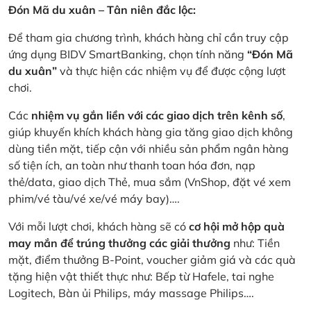
Đón Mã du xuân – Tân niên đắc lộc:
Để tham gia chương trình, khách hàng chỉ cần truy cập
ứng dụng BIDV SmartBanking, chọn tính năng
“Đón Mã
du xuân”
và thực hiện các nhiệm vụ để được cộng lượt
chơi.
Các
nhiệm vụ gắn liền với các giao dịch trên kênh số
,
giúp khuyến khích khách hàng gia tăng giao dịch không
dùng tiền mặt, tiếp cận với nhiều sản phẩm ngân hàng
số tiện ích, an toàn như thanh toan hóa đơn, nạp
thẻ/data, giao dịch Thẻ, mua sắm (VnShop, đặt vé xem
phim/vé tàu/vé xe/vé máy bay)….
Với mỗi lượt chơi, khách hàng sẽ có
cơ hội mở hộp quà
may mắn để trúng thưởng các giải thưởng
như: Tiền
mặt, điểm thưởng B-Point, voucher giảm giá và các quà
tặng hiện vật thiết thực như: Bếp từ Hafele, tai nghe
Logitech, Bàn ủi Philips, máy massage Philips….