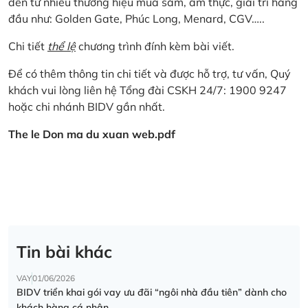
đến từ nhiều thương hiệu mua sắm, ẩm thực, giải trí hàng
đầu như: Golden Gate, Phúc Long, Menard, CGV…..
Chi tiết
thể lệ
chương trình đính kèm bài viết.
Để có thêm thông tin chi tiết và được hỗ trợ, tư vấn, Quý
khách vui lòng liên hệ Tổng đài CSKH 24/7: 1900 9247
hoặc chi nhánh BIDV gần nhất.
The le Don ma du xuan web.pdf
Tin bài khác
VAY
01/06/2026
BIDV triển khai gói vay ưu đãi “ngôi nhà đầu tiên” dành cho
khách hàng cá nhân