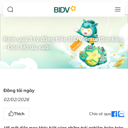
Rinh quà 3 tỷ đồng trên BIDV SmartBanking
– Đón Mã du xuân
Đăng tải ngày
02/02/2026
Thích
Chia sẻ qua
Với một diện mạo khác biệt cùng những trải nghiệm hoàn toàn