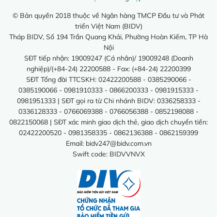
© Bản quyền 2018 thuộc về Ngân hàng TMCP Đầu tư và Phát
triển Việt Nam (BIDV)
Tháp BIDV, Số 194 Trần Quang Khải, Phường Hoàn Kiếm, TP Hà
Nội
SĐT tiếp nhận: 19009247 (Cá nhân)/ 19009248 (Doanh
nghiệp)/(+84-24) 22200588 - Fax: (+84-24) 22200399
SĐT Tổng đài TTCSKH: 02422200588 - 0385290066 -
0385190066 - 0981910333 - 0866200333 - 0981915333 -
0981951333 | SĐT gọi ra từ Chi nhánh BIDV: 0336258333 -
0336128333 - 0766069388 - 0766056388 - 0852198088 -
0822150068 | SĐT xác minh giao dịch thẻ, giao dịch chuyển tiền:
02422200520 - 0981358335 - 0862136388 - 0862159399
Email:
bidv247@bidv.com.vn
Swift code: BIDVVNVX