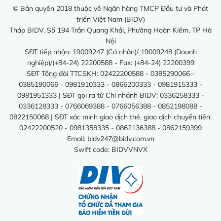
© Bản quyền 2018 thuộc về Ngân hàng TMCP Đầu tư và Phát
triển Việt Nam (BIDV)
Tháp BIDV, Số 194 Trần Quang Khải, Phường Hoàn Kiếm, TP Hà
Nội
SĐT tiếp nhận: 19009247 (Cá nhân)/ 19009248 (Doanh
nghiệp)/(+84-24) 22200588 - Fax: (+84-24) 22200399
SĐT Tổng đài TTCSKH: 02422200588 - 0385290066 -
0385190066 - 0981910333 - 0866200333 - 0981915333 -
0981951333 | SĐT gọi ra từ Chi nhánh BIDV: 0336258333 -
0336128333 - 0766069388 - 0766056388 - 0852198088 -
0822150068 | SĐT xác minh giao dịch thẻ, giao dịch chuyển tiền:
02422200520 - 0981358335 - 0862136388 - 0862159399
Email:
bidv247@bidv.com.vn
Swift code: BIDVVNVX