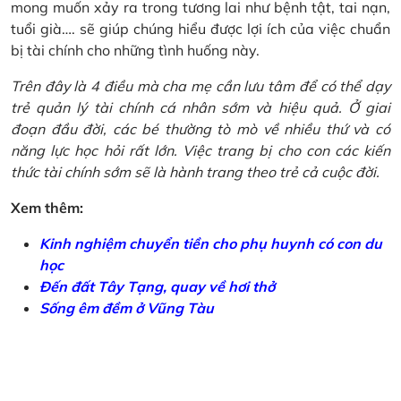
mong muốn xảy ra trong tương lai như bệnh tật, tai nạn,
tuổi già…. sẽ giúp chúng hiểu được lợi ích của việc chuẩn
bị tài chính cho những tình huống này.
Trên đây là 4 điều mà cha mẹ cần lưu tâm để có thể dạy
trẻ quản lý tài chính cá nhân sớm và hiệu quả. Ở giai
đoạn đầu đời, các bé thường tò mò về nhiều thứ và có
năng lực học hỏi rất lớn. Việc trang bị cho con các kiến
thức tài chính sớm sẽ là hành trang theo trẻ cả cuộc đời.
Xem thêm:
Kinh nghiệm chuyển tiền cho phụ huynh có con du
học
Đến đất Tây Tạng, quay về hơi thở
Sống êm đềm ở Vũng Tàu