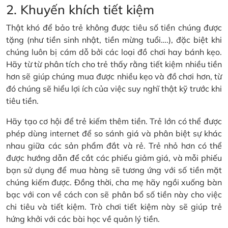
2. Khuyến khích tiết kiệm
Thật khó để bảo trẻ không được tiêu số tiền chúng được
tặng (như tiền sinh nhật, tiền mừng tuổi….), đặc biệt khi
chúng luôn bị cám dỗ bởi các loại đồ chơi hay bánh kẹo.
Hãy từ từ phân tích cho trẻ thấy rằng tiết kiệm nhiều tiền
hơn sẽ giúp chúng mua được nhiều kẹo và đồ chơi hơn, từ
đó chúng sẽ hiểu lợi ích của việc suy nghĩ thật kỹ trước khi
tiêu tiền.
Hãy tạo cơ hội để trẻ kiếm thêm tiền. Trẻ lớn có thể được
phép dùng internet để so sánh giá và phân biệt sự khác
nhau giữa các sản phẩm đắt và rẻ. Trẻ nhỏ hơn có thể
được hướng dẫn để cắt các phiếu giảm giá, và mỗi phiếu
bạn sử dụng để mua hàng sẽ tương ứng với số tiền mặt
chúng kiếm được. Đồng thời, cha mẹ hãy ngồi xuống bàn
bạc với con về cách con sẽ phân bổ số tiền này cho việc
chi tiêu và tiết kiệm. Trò chơi tiết kiệm này sẽ giúp trẻ
hứng khởi với các bài học về quản lý tiền.