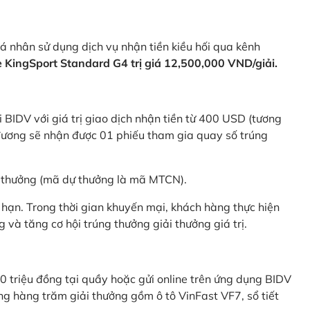
 nhân sử dụng dịch vụ nhận tiền kiều hối qua kênh
KingSport Standard G4 trị giá 12,500,000 VND/giải.
 BIDV với giá trị giao dịch nhận tiền từ 400 USD (tương
ương sẽ nhận được 01 phiếu tham gia quay số trúng
ự thưởng (mã dự thưởng là mã MTCN).
hạn. Trong thời gian khuyến mại, khách hàng thực hiện
và tăng cơ hội trúng thưởng giải thưởng giá trị.
0 triệu đồng tại quầy hoặc gửi online trên ứng dụng BIDV
g hàng trăm giải thưởng gồm ô tô VinFast VF7, sổ tiết