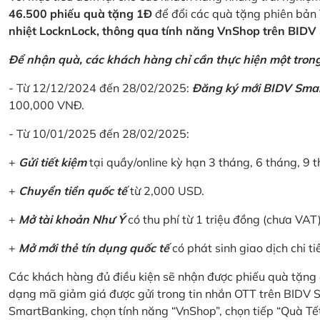
46.500 phiếu quà tặng 1Đ
để đổi các quà tặng phiên bản 
nhiệt LocknLock, thông qua tính năng VnShop trên BID
Để nhận quà, các khách hàng chỉ cần thực hiện một trong 
- Từ 12/12/2024 đến 28/02/2025:
Đăng ký mới BIDV Sma
100,000 VNĐ.
- Từ 10/01/2025 đến 28/02/2025:
+
Gửi tiết kiệm
tại quầy/online kỳ hạn 3 tháng, 6 tháng, 9 t
+
Chuyển tiền quốc tế
từ 2,000 USD.
+
Mở tài khoản Như Ý
có thu phí từ 1 triệu đồng (chưa VAT
+
Mở mới thẻ tín dụng quốc tế
có phát sinh giao dịch chi ti
Các khách hàng đủ điều kiện sẽ nhận được phiếu quà tặng 
dạng mã giảm giá được gửi trong tin nhắn OTT trên BIDV
SmartBanking, chọn tính năng “VnShop”, chọn tiếp “Quà Tế