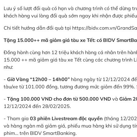
Lưu ý số lượt đổi quà có hạn và chương trình có thể dừng t
khách hàng vui lòng đổi quà sớm ngay khi nhận được phiế
Chi tiết hướng dẫn đổi quà tại
https://bidv.com.vn/GrandSa
Tặng 15.000++ mã giảm giá tàu xe Tết: có BIDV SmartBa
Đồng hành cùng hơn 12 triệu khách hàng cá nhân trên hành
15.000 ++ mã giảm giá tàu xe Tết cùng các chương trình L
như:
-
Giờ Vàng “12h00 – 14h00”
hàng ngày từ 12/12/2024 đến
tàu/xe từ 101.000 đồng, tương đương mức giảm đến 99%. 
-
Tặng 100.000 VND cho đơn từ 500.000 VND
và
Giảm 
12/12/2024 đến 28/02/2025.
- Tham gia
03 phiên Livestream độc quyền
(tháng 12/202
và hàng ngàn mã giảm giá, phiếu mua hàng khi sử dụng tí
phim… trên BIDV SmartBanking.