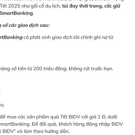
Tết 2025 như gối cổ du lịch,
túi đay thời trang, cốc giữ
V SmartBanking
.
số các giao dịch sau:
rtBanking
có phát sinh giao dịch tài chính ghi nợ từ
háng số tiền từ 200 triệu đồng; không rút trước hạn.
)
êu.
để mua các sản phẩm quà Tết BIDV với giá 1 Đ, dưới
 SmartBanking. Để đối quà, khách hàng đăng nhập BIDV
t BIDV” và làm theo hướng dẫn.