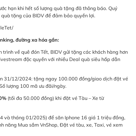
rước hạn khi hết số lượng quà tặng đã thông báo. Quý
u quà tặng của BIDV để đảm bảo quyền lợi.
leTet/
nking, đường xa hóa gần:
 trình về quê đón Tết, BIDV gửi tặng các khách hàng hơn
ivestream độc quyền với nhiều Deal quà siêu hấp dẫn
 31/12/2024: tặng ngay 100.000 đồng/giao dịch đặt vé
Số lượng 100 mã ưu đãi/ngày.
20%
(tối đa 50.000 đồng) khi đặt vé Tàu – Xe từ
4 và tháng 01/2025) để săn Iphone 16 giá 1 triệu đồng,
nh năng Mua sắm VnShop, Đặt vé tàu, xe, Taxi, vé xem