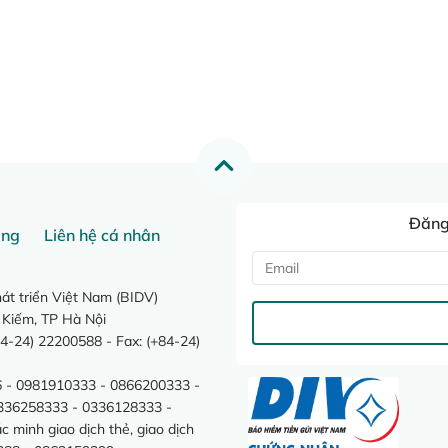
Đăng 
ang
Liên hệ cá nhân
t triển Việt Nam (BIDV)
 Kiếm, TP Hà Nội
4-24) 22200588 - Fax: (+84-24)
 - 0981910333 - 0866200333 -
0336258333 - 0336128333 -
minh giao dịch thẻ, giao dịch