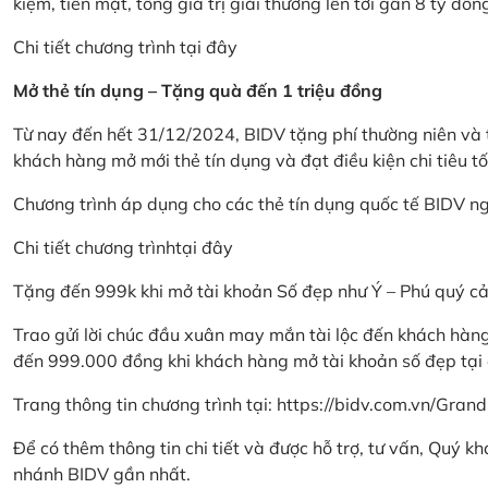
kiệm, tiền mặt, tổng giá trị giải thưởng lên tới gần 8 tỷ đồn
Chi tiết chương trình
tại đây
Mở thẻ tín dụng – Tặng quà đến 1 triệu đồng
Từ nay đến hết 31/12/2024, BIDV tặng phí thường niên và t
khách hàng mở mới thẻ tín dụng và đạt điều kiện chi tiêu tố
Chương trình áp dụng cho các thẻ tín dụng quốc tế BIDV n
Chi tiết chương trình
tại đây
Tặng đến 999k khi mở tài khoản Số đẹp như Ý – Phú quý c
Trao gửi lời chúc đầu xuân may mắn tài lộc đến khách hà
đến 999.000 đồng khi khách hàng mở tài khoản số đẹp tại
Trang thông tin chương trình tại:
https://bidv.com.vn/Grand
Để có thêm thông tin chi tiết và được hỗ trợ, tư vấn, Quý 
nhánh BIDV gần nhất.