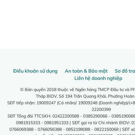
Điều khoản sử dụng
An toàn & Bảo mật
Sơ đồ tr
Liên hệ doanh nghiệp
© Bản quyền 2018 thuộc về Ngân hàng TMCP Đầu tư và Phá
Tháp BIDV, Số 194 Trần Quang Khải, Phường Hoàn
SĐT tiếp nhận: 19009247 (Cá nhân)/ 19009248 (Doanh nghiệp)/(+8
22200399
SĐT Tổng đài TTCSKH: 02422200588 - 0385290066 - 0385190066
0981915333 - 0981951333 | SĐT gọi ra từ Chi nhánh BIDV: 
0766069388 - 0766056388 - 0852198088 - 0822150068 | SĐT xác 