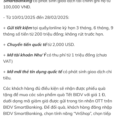
SmartBanking
có phát sinh giao dịch tài chính ghi nợ từ
100,000 VNĐ.
- Từ 10/01/2025 đến 28/02/2025:
+
Gửi tiết kiệm
tại quầy/online kỳ hạn 3 tháng, 6 tháng, 9
tháng số tiền từ 200 triệu đồng; không rút trước hạn.
+
Chuyển tiền quốc tế
từ 2,000 USD.
+
Mở tài khoản Như Ý
có thu phí từ 1 triệu đồng (chưa
VAT)
+
Mở mới thẻ tín dụng quốc tế
có phát sinh giao dịch chi
tiêu.
Các khách hàng đủ điều kiện sẽ nhận được phiếu quà
tặng để mua các sản phẩm quà Tết BIDV với giá 1 Đ,
dưới dạng mã giảm giá được gửi trong tin nhắn OTT trên
BIDV SmartBanking. Để đối quà, khách hàng đăng nhập
BIDV SmartBanking, chọn tính năng “VnShop”, chọn tiếp