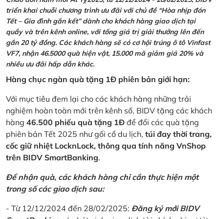
triển khai chuỗi chương trình ưu đãi với chủ đề “Hòa nhịp đón
Tết – Gia đình gắn kết” dành cho khách hàng giao dịch tại
quầy và trên kênh online, với tổng giá trị giải thưởng lên đến
gần 20 tỷ đồng. Các khách hàng sẽ có cơ hội trúng ô tô Vinfast
VF7, nhận 46.5000 quà hiện vật, 15.000 mã giảm giá 20% và
nhiều ưu đãi hấp dẫn khác.
Hàng chục ngàn quà tặng 1Đ phiên bản giới hạn:
Với mục tiêu đem lại cho các khách hàng những trải
nghiệm hoàn toàn mới trên kênh số, BIDV tặng các khách
hàng
46.500 phiếu quà tặng 1Đ
để đổi các quà tặng
phiên bản Tết 2025 như gối cổ du lịch,
túi đay thời trang,
cốc giữ nhiệt LocknLock, thông qua tính năng VnShop
trên BIDV SmartBanking
.
Để nhận quà, các khách hàng chỉ cần thực hiện một
trong số các giao dịch sau:
- Từ 12/12/2024 đến 28/02/2025:
Đăng ký mới BIDV