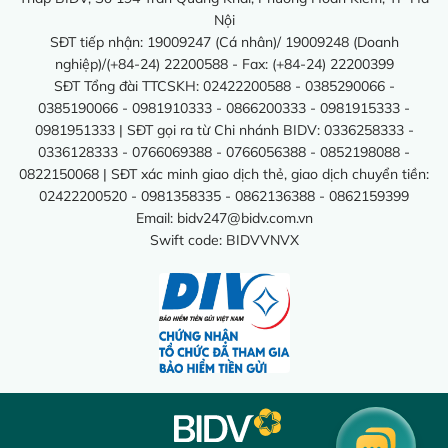
Nội
SĐT tiếp nhận: 19009247 (Cá nhân)/ 19009248 (Doanh
nghiệp)/(+84-24) 22200588 - Fax: (+84-24) 22200399
SĐT Tổng đài TTCSKH: 02422200588 - 0385290066 -
0385190066 - 0981910333 - 0866200333 - 0981915333 -
0981951333 | SĐT gọi ra từ Chi nhánh BIDV: 0336258333 -
0336128333 - 0766069388 - 0766056388 - 0852198088 -
0822150068 | SĐT xác minh giao dịch thẻ, giao dịch chuyển tiền:
02422200520 - 0981358335 - 0862136388 - 0862159399
Email:
bidv247@bidv.com.vn
Swift code: BIDVVNVX