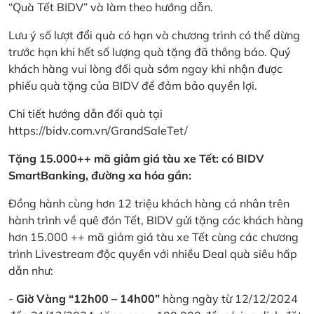
“Quà Tết BIDV” và làm theo hướng dẫn.
Lưu ý số lượt đổi quà có hạn và chương trình có thể dừng
trước hạn khi hết số lượng quà tặng đã thông báo. Quý
khách hàng vui lòng đổi quà sớm ngay khi nhận được
phiếu quà tặng của BIDV để đảm bảo quyền lợi.
Chi tiết hướng dẫn đổi quà tại
https://bidv.com.vn/GrandSaleTet/
Tặng 15.000++ mã giảm giá tàu xe Tết: có BIDV
SmartBanking, đường xa hóa gần:
Đồng hành cùng hơn 12 triệu khách hàng cá nhân trên
hành trình về quê đón Tết, BIDV gửi tặng các khách hàng
hơn 15.000 ++ mã giảm giá tàu xe Tết cùng các chương
trình Livestream độc quyền với nhiều Deal quà siêu hấp
dẫn như:
-
Giờ Vàng “12h00 – 14h00”
hàng ngày từ 12/12/2024