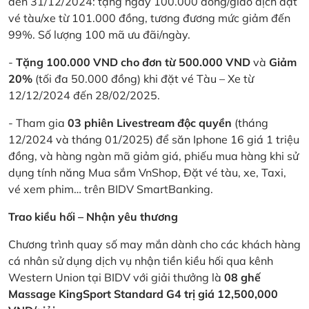
đến 31/12/2024: tặng ngay 100.000 đồng/giao dịch đặt
vé tàu/xe từ 101.000 đồng, tương đương mức giảm đến
99%. Số lượng 100 mã ưu đãi/ngày.
-
Tặng 100.000 VND cho đơn từ 500.000 VND
và
Giảm
20%
(tối đa 50.000 đồng) khi đặt vé Tàu – Xe từ
12/12/2024 đến 28/02/2025.
- Tham gia
03 phiên Livestream độc quyền
(tháng
12/2024 và tháng 01/2025) để săn Iphone 16 giá 1 triệu
đồng, và hàng ngàn mã giảm giá, phiếu mua hàng khi sử
dụng tính năng Mua sắm VnShop, Đặt vé tàu, xe, Taxi,
vé xem phim… trên BIDV SmartBanking.
Trao kiều hối – Nhận yêu thương
Chương trình quay số may mắn dành cho các khách hàng
cá nhân sử dụng dịch vụ nhận tiền kiều hối qua kênh
Western Union tại BIDV với giải thưởng là
08 ghế
Massage KingSport Standard G4 trị giá 12,500,000