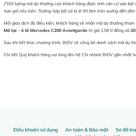
(*)Số lượng mã dự thưởng của khách hàng được tính căn cứ vào bội số 
hạn gửi nêu trên. Trường hợp bội số bị lẻ thì làm tròn xuống đến đơn 
Mỗi giao dịch đủ điều kiện, khách hàng sẽ nhận mã dự thưởng tham
Mã lực - ô tô Mercedes C200 Avantgarde
trị giá 1,59 tỉ đồng và
20
Sau khi kết thúc chương trình, BIDV sẽ công bố danh sách mã dự th
Chi tiết Quý khách hàng vui lòng liên hệ Chi nhánh BIDV gần nhất 
Điều khoản sử dụng
An toàn & Bảo mật
Sơ đồ tr