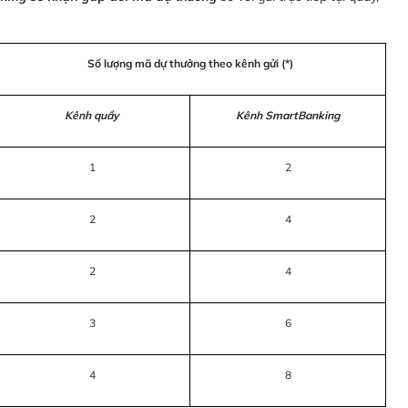
Số lượng mã dự thưởng theo kênh gửi (*)
Kênh quầy
Kênh SmartBanking
1
2
2
4
2
4
3
6
4
8