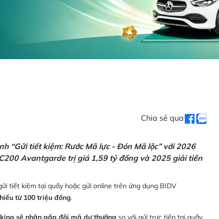
Chia sẻ qua
h “Gửi tiết kiệm: Rước Mã lực - Đón Mã lộc” với 2026
C200 Avantgarde trị giá 1,59 tỷ đồng và 2025 giải tiền
ửi tiết kiệm tại quầy hoặc gửi online trên ứng dụng BIDV
thiểu từ 100 triệu đồng
.
nking sẽ nhận gấp đôi mã dự thưởng
so với gửi trực tiếp tại quầy,