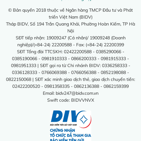
© Bản quyền 2018 thuộc về Ngân hàng TMCP Đầu tư và Phát
triển Việt Nam (BIDV)
Tháp BIDV, Số 194 Trần Quang Khải, Phường Hoàn Kiếm, TP Hà
Nội
SĐT tiếp nhận: 19009247 (Cá nhân)/ 19009248 (Doanh
nghiệp)/(+84-24) 22200588 - Fax: (+84-24) 22200399
SĐT Tổng đài TTCSKH: 02422200588 - 0385290066 -
0385190066 - 0981910333 - 0866200333 - 0981915333 -
0981951333 | SĐT gọi ra từ Chi nhánh BIDV: 0336258333 -
0336128333 - 0766069388 - 0766056388 - 0852198088 -
0822150068 | SĐT xác minh giao dịch thẻ, giao dịch chuyển tiền:
02422200520 - 0981358335 - 0862136388 - 0862159399
Email:
bidv247@bidv.com.vn
Swift code: BIDVVNVX