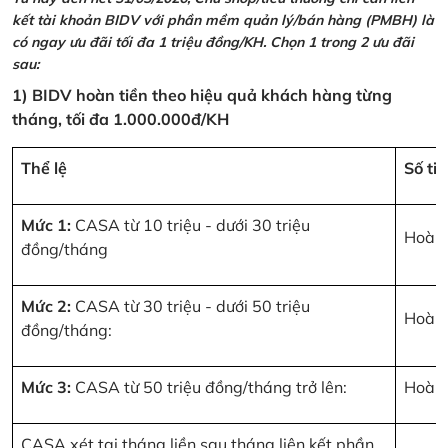
kết tài khoản BIDV với phần mềm quản lý/bán hàng (PMBH) là
có ngay ưu đãi tối đa 1 triệu đồng/KH. Chọn 1 trong 2 ưu đãi
sau:
1) BIDV hoàn tiền theo hiệu quả khách hàng từng
tháng, tối đa 1.000.000đ/KH
Thể lệ
Số ti
Mức 1:
CASA từ 10 triệu - dưới 30 triệu
Hoàn 
đồng/tháng
Mức 2:
CASA từ 30 triệu - dưới 50 triệu
Hoàn 
đồng/tháng:
Mức 3:
CASA từ 50 triệu đồng/tháng trở lên:
Hoàn 
CASA xét tại tháng liền sau tháng liên kết phần