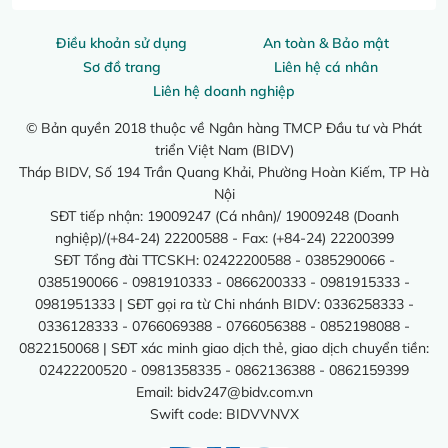
Điều khoản sử dụng
An toàn & Bảo mật
Sơ đồ trang
Liên hệ cá nhân
Liên hệ doanh nghiệp
© Bản quyền 2018 thuộc về Ngân hàng TMCP Đầu tư và Phát
triển Việt Nam (BIDV)
Tháp BIDV, Số 194 Trần Quang Khải, Phường Hoàn Kiếm, TP Hà
Nội
SĐT tiếp nhận: 19009247 (Cá nhân)/ 19009248 (Doanh
nghiệp)/(+84-24) 22200588 - Fax: (+84-24) 22200399
SĐT Tổng đài TTCSKH: 02422200588 - 0385290066 -
0385190066 - 0981910333 - 0866200333 - 0981915333 -
0981951333 | SĐT gọi ra từ Chi nhánh BIDV: 0336258333 -
0336128333 - 0766069388 - 0766056388 - 0852198088 -
0822150068 | SĐT xác minh giao dịch thẻ, giao dịch chuyển tiền:
02422200520 - 0981358335 - 0862136388 - 0862159399
Email:
bidv247@bidv.com.vn
Swift code: BIDVVNVX