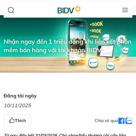
Nhận ngay đến 1 triệu đồng khi liên kết phần
mềm bán hàng với tài khoản BIDV
Đăng tải ngày
10/11/2025
Thích
Chia sẻ qua
Từ nay đến hết 31/03/2026, Chủ shop/tiểu thương chỉ cần liên