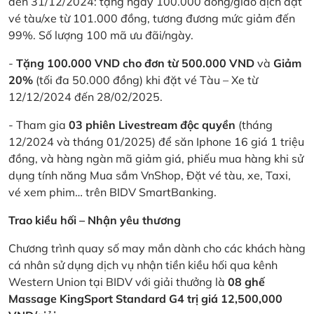
đến 31/12/2024: tặng ngay 100.000 đồng/giao dịch đặt
vé tàu/xe từ 101.000 đồng, tương đương mức giảm đến
99%. Số lượng 100 mã ưu đãi/ngày.
-
Tặng 100.000 VND cho đơn từ 500.000 VND
và
Giảm
20%
(tối đa 50.000 đồng) khi đặt vé Tàu – Xe từ
12/12/2024 đến 28/02/2025.
- Tham gia
03 phiên Livestream độc quyền
(tháng
12/2024 và tháng 01/2025) để săn Iphone 16 giá 1 triệu
đồng, và hàng ngàn mã giảm giá, phiếu mua hàng khi sử
dụng tính năng Mua sắm VnShop, Đặt vé tàu, xe, Taxi,
vé xem phim… trên BIDV SmartBanking.
Trao kiều hối – Nhận yêu thương
Chương trình quay số may mắn dành cho các khách hàng
cá nhân sử dụng dịch vụ nhận tiền kiều hối qua kênh
Western Union tại BIDV với giải thưởng là
08 ghế
Massage KingSport Standard G4 trị giá 12,500,000