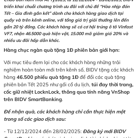
triển khai chuỗi chương trình ưu đãi với chủ đề “Hòa nhịp đón
Tết – Gia đình gắn kết” dành cho khách hàng giao dịch tại
quầy và trên kênh online, với tổng giá trị giải thưởng lên đến
gần 20 tỷ đồng. Các khách hàng sẽ có cơ hội trúng ô tô Vinfast
VF7, nhận 46.5000 quà hiện vật, 15.000 mã giảm giá 20% và
nhiều ưu đãi hấp dẫn khác.
Hàng chục ngàn quà tặng 1Đ phiên bản giới hạn:
Với mục tiêu đem lại cho các khách hàng những trải
nghiệm hoàn toàn mới trên kênh số, BIDV tặng các khách
hàng
46.500 phiếu quà tặng 1Đ
để đổi các quà tặng
phiên bản Tết 2025 như gối cổ du lịch,
túi đay thời trang,
cốc giữ nhiệt LocknLock, thông qua tính năng VnShop
trên BIDV SmartBanking
.
Để nhận quà, các khách hàng chỉ cần thực hiện một
trong số các giao dịch sau:
- Từ 12/12/2024 đến 28/02/2025:
Đăng ký mới BIDV