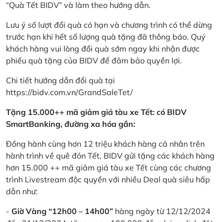
“Quà Tết BIDV” và làm theo hướng dẫn.
Lưu ý số lượt đổi quà có hạn và chương trình có thể dừng
trước hạn khi hết số lượng quà tặng đã thông báo. Quý
khách hàng vui lòng đổi quà sớm ngay khi nhận được
phiếu quà tặng của BIDV để đảm bảo quyền lợi.
Chi tiết hướng dẫn đổi quà tại
https://bidv.com.vn/GrandSaleTet/
Tặng 15.000++ mã giảm giá tàu xe Tết: có BIDV
SmartBanking, đường xa hóa gần:
Đồng hành cùng hơn 12 triệu khách hàng cá nhân trên
hành trình về quê đón Tết, BIDV gửi tặng các khách hàng
hơn 15.000 ++ mã giảm giá tàu xe Tết cùng các chương
trình Livestream độc quyền với nhiều Deal quà siêu hấp
dẫn như:
-
Giờ Vàng “12h00 – 14h00”
hàng ngày từ 12/12/2024