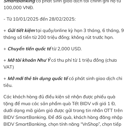
SmartBanking
có phát sinh giao dịch tài chính ghi nợ từ
100,000 VNĐ.
- Từ 10/01/2025 đến 28/02/2025:
+
Gửi tiết kiệm
tại quầy/online kỳ hạn 3 tháng, 6 tháng, 9
tháng số tiền từ 200 triệu đồng; không rút trước hạn.
+
Chuyển tiền quốc tế
từ 2,000 USD.
+
Mở tài khoản Như Ý
có thu phí từ 1 triệu đồng (chưa
VAT)
+
Mở mới thẻ tín dụng quốc tế
có phát sinh giao dịch chi
tiêu.
Các khách hàng đủ điều kiện sẽ nhận được phiếu quà
tặng để mua các sản phẩm quà Tết BIDV với giá 1 Đ,
dưới dạng mã giảm giá được gửi trong tin nhắn OTT trên
BIDV SmartBanking. Để đối quà, khách hàng đăng nhập
BIDV SmartBanking, chọn tính năng “VnShop”, chọn tiếp