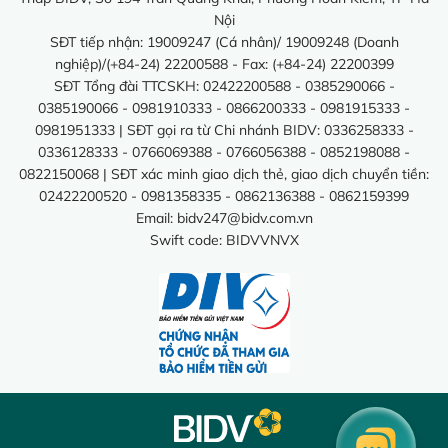
Nội
SĐT tiếp nhận: 19009247 (Cá nhân)/ 19009248 (Doanh
nghiệp)/(+84-24) 22200588 - Fax: (+84-24) 22200399
SĐT Tổng đài TTCSKH: 02422200588 - 0385290066 -
0385190066 - 0981910333 - 0866200333 - 0981915333 -
0981951333 | SĐT gọi ra từ Chi nhánh BIDV: 0336258333 -
0336128333 - 0766069388 - 0766056388 - 0852198088 -
0822150068 | SĐT xác minh giao dịch thẻ, giao dịch chuyển tiền:
02422200520 - 0981358335 - 0862136388 - 0862159399
Email:
bidv247@bidv.com.vn
Swift code: BIDVVNVX