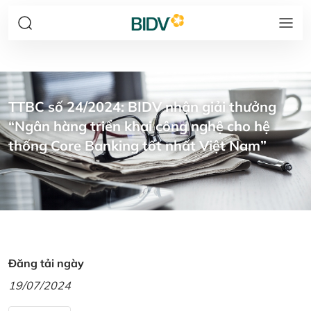
TTBC số 24/2024: BIDV nhận giải thưởng
“Ngân hàng triển khai công nghệ cho hệ
thống Core Banking tốt nhất Việt Nam”
Đăng tải ngày
19/07/2024