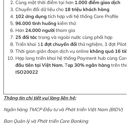
Cùng một thời điểm tại hơn
1.000 điểm giao dịch
Chuyển đổi dữ liệu cho
18 triệu khách hàng
102 ứng dụng
tích hợp với hệ thống Core Profile
96.000 tình huống
kiểm thử
Hơn
24.000 người
tham gia
25 đối tác
trong và ngoài nước cùng phối hợp
Triển khai 1
1 đợt chuyển đổi
thử nghiệm, 3 đợt Pilot 
Thời gian gián đoạn dịch vụ online
không quá 16 tiế
Hợp long triển khai hệ thống Payment hub cùng Core 
đầu tiên tại Việt Nam
, T
op 30% ngân hàng
trên thế 
ISO20022
Thông tin chi tiết vui lòng liên hệ:
Ngân hàng TMCP Đầu tư và Phát triển Việt Nam (BIDV)
Ban Quản lý và Phát triển Core Banking