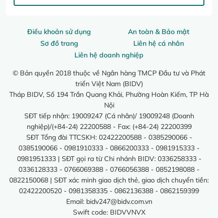
Điều khoản sử dụng
An toàn & Bảo mật
Sơ đồ trang
Liên hệ cá nhân
Liên hệ doanh nghiệp
© Bản quyền 2018 thuộc về Ngân hàng TMCP Đầu tư và Phát
triển Việt Nam (BIDV)
Tháp BIDV, Số 194 Trần Quang Khải, Phường Hoàn Kiếm, TP Hà
Nội
SĐT tiếp nhận: 19009247 (Cá nhân)/ 19009248 (Doanh
nghiệp)/(+84-24) 22200588 - Fax: (+84-24) 22200399
SĐT Tổng đài TTCSKH: 02422200588 - 0385290066 -
0385190066 - 0981910333 - 0866200333 - 0981915333 -
0981951333 | SĐT gọi ra từ Chi nhánh BIDV: 0336258333 -
0336128333 - 0766069388 - 0766056388 - 0852198088 -
0822150068 | SĐT xác minh giao dịch thẻ, giao dịch chuyển tiền:
02422200520 - 0981358335 - 0862136388 - 0862159399
Email:
bidv247@bidv.com.vn
Swift code: BIDVVNVX