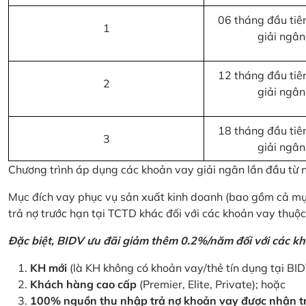
06 tháng đầu tiên
1
giải ngân
12 tháng đầu tiên
2
giải ngân
18 tháng đầu tiên
3
giải ngân
Chương trình áp dụng các khoản vay giải ngân lần đầu từ
Mục đích vay phục vụ sản xuất kinh doanh (bao gồm cả mục
trả nợ trước hạn tại TCTD khác đối với các khoản vay thuộc
Đặc biệt, BIDV ưu đãi giảm thêm 0.2%/năm đối với các kh
KH mới
(là KH không có khoản vay/thẻ tín dụng tại BI
Khách hàng cao cấp
(Premier, Elite, Private); hoặc
100% nguồn thu nhập trả nợ khoản vay được nhận tr