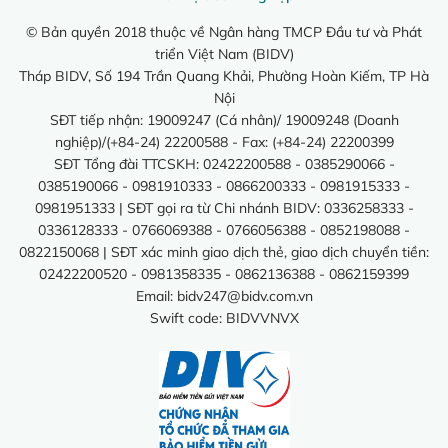
© Bản quyền 2018 thuộc về Ngân hàng TMCP Đầu tư và Phát
triển Việt Nam (BIDV)
Tháp BIDV, Số 194 Trần Quang Khải, Phường Hoàn Kiếm, TP Hà
Nội
SĐT tiếp nhận: 19009247 (Cá nhân)/ 19009248 (Doanh
nghiệp)/(+84-24) 22200588 - Fax: (+84-24) 22200399
SĐT Tổng đài TTCSKH: 02422200588 - 0385290066 -
0385190066 - 0981910333 - 0866200333 - 0981915333 -
0981951333 | SĐT gọi ra từ Chi nhánh BIDV: 0336258333 -
0336128333 - 0766069388 - 0766056388 - 0852198088 -
0822150068 | SĐT xác minh giao dịch thẻ, giao dịch chuyển tiền:
02422200520 - 0981358335 - 0862136388 - 0862159399
Email:
bidv247@bidv.com.vn
Swift code: BIDVVNVX