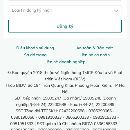
Loại tin đăng ký nhận
Đăng ký
Điều khoản sử dụng
An toàn & Bảo mật
Sơ đồ trang
Liên hệ cá nhân
Liên hệ doanh nghiệp
© Bản quyền 2018 thuộc về Ngân hàng TMCP Đầu tư và Phát
triển Việt Nam (BIDV)
Tháp BIDV, Số 194 Trần Quang Khải, Phường Hoàn Kiếm, TP Hà
Nội
SĐT tiếp nhận: 19009247 (Cá nhân)/ 19009248 (Doanh
nghiệp)/(+84-24) 22200588 - Fax: (+84-24) 22200399
SĐT Tổng đài TTCSKH: 02422200588 - 0385290066 -
0385190066 - 0981910333 - 0866200333 - 0981915333 -
0981951333 | SĐT gọi ra từ Chi nhánh BIDV: 0336258333 -
0336128333 - 0766069388 - 0766056388 - 0852198088 -