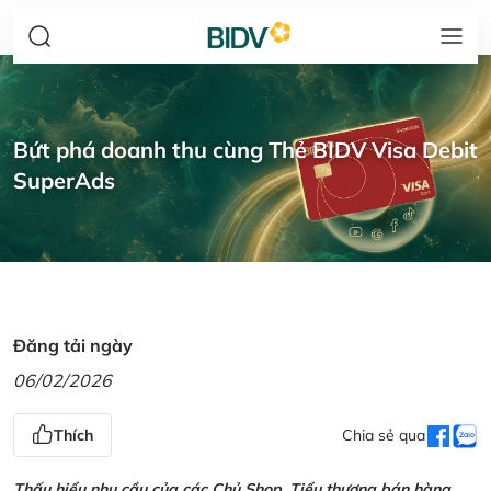
Bứt phá doanh thu cùng Thẻ BIDV Visa Debit
SuperAds
Đăng tải ngày
06/02/2026
Thích
Chia sẻ qua
Thấu hiểu nhu cầu của các Chủ Shop, Tiểu thương bán hàng