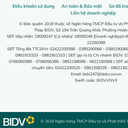
Điều khoản sử dụng
An toàn & Bảo mật
Sơ đồ tr
Liên hệ doanh nghiệp
© Bản quyền 2018 thuộc về Ngân hàng TMCP Đầu tư và Phá
Tháp BIDV, Số 194 Trần Quang Khải, Phường Hoàn
SĐT tiếp nhận: 19009247 (Cá nhân)/ 19009248 (Doanh nghiệp)/(+8
22200399
SĐT Tổng đài TTCSKH: 02422200588 - 0385290066 - 0385190066
0981915333 - 0981951333 | SĐT gọi ra từ Chi nhánh BIDV: 
0766069388 - 0766056388 - 0852198088 - 0822150068 | SĐT xác 
chuyển tiền: 02422200520 - 0981358335 - 0862136
Email:
bidv247@bidv.com.vn
Swift code: BIDVVNVX
© 2018 Ngân hàng TMCP Đầu tư và Phát triển 