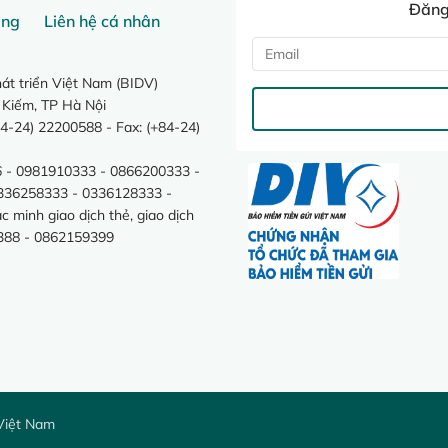
Đăng 
ang
Liên hệ cá nhân
t triển Việt Nam (BIDV)
 Kiếm, TP Hà Nội
4-24) 22200588 - Fax: (+84-24)
 - 0981910333 - 0866200333 -
0336258333 - 0336128333 -
minh giao dịch thẻ, giao dịch
388 - 0862159399
Việt Nam