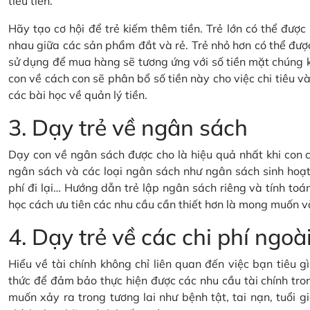
tiêu tiền.
Hãy tạo cơ hội để trẻ kiếm thêm tiền. Trẻ lớn có thể đượ
nhau giữa các sản phẩm đắt và rẻ. Trẻ nhỏ hơn có thể đượ
sử dụng để mua hàng sẽ tương ứng với số tiền mặt chúng 
con về cách con sẽ phân bổ số tiền này cho việc chi tiêu và 
các bài học về quản lý tiền.
3. Dạy trẻ về ngân sách
Dạy con về ngân sách được cho là hiệu quả nhất khi con c
ngân sách và các loại ngân sách như ngân sách sinh hoạt 
phí đi lại… Hướng dẫn trẻ lập ngân sách riêng và tính toán
học cách ưu tiên các nhu cầu cần thiết hơn là mong muốn v
4. Dạy trẻ về các chi phí ng
Hiểu về tài chính không chỉ liên quan đến việc bạn tiêu 
thức để đảm bảo thực hiện được các nhu cầu tài chính tron
muốn xảy ra trong tương lai như bệnh tật, tai nạn, tuổi gi