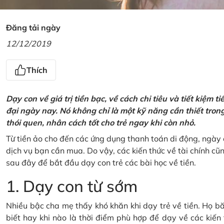
Đăng tải ngày
12/12/2019
Thích
Dạy con về giá trị tiền bạc, về cách chi tiêu và tiết kiệm 
đại ngày nay. Nó không chỉ là một kỹ năng cần thiết tro
thói quen, nhân cách tốt cho trẻ ngay khi còn nhỏ.
Từ tiền ảo cho đến các ứng dụng thanh toán di động, ngày 
dịch vụ bạn cần mua. Do vậy, các kiến thức về tài chính c
sau đây để bắt đầu dạy con trẻ các bài học về tiền.
1. Dạy con từ sớm
Nhiều bậc cha mẹ thấy khó khăn khi dạy trẻ về tiền. Họ bă
biết hay khi nào là thời điểm phù hợp để dạy về các kiến