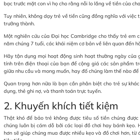
bạc trước mặt con vì họ cho rằng nỗi lo lắng về tiền của cha
Tuy nhiên, không dạy trẻ về tiền cũng đồng nghĩa với việc t
trưởng thành.
Một nghiên cứu của Đại học Cambridge cho thấy trẻ em có
năm chúng 7 tuổi, các khái niệm cơ bản về liên quan đến hành
Hãy tận dụng mọi hoạt động sinh hoạt thường ngày của gi
tính trên điện thoại của bạn để cộng giá các sản phẩm tr
giữa nhu cầu và mong muốn, hay đố chúng làm thế nào để ti
Quan trọng hơn nữa là bạn cần phân biệt cho trẻ sự khác 
dụng, thẻ ghi nợ, và thanh toán trực tuyến.
2. Khuyến khích tiết kiệm
Thật khó để bảo trẻ không được tiêu số tiền chúng được t
chúng luôn bị cám dỗ bởi các loại đồ chơi hay bánh kẹo. H
hơn sẽ giúp chúng mua được nhiều kẹo và đồ chơi hơn, từ đó