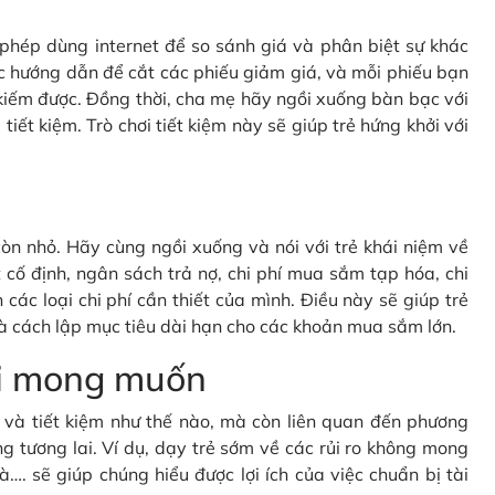
c phép dùng internet để so sánh giá và phân biệt sự khác
c hướng dẫn để cắt các phiếu giảm giá, và mỗi phiếu bạn
kiếm được. Đồng thời, cha mẹ hãy ngồi xuống bàn bạc với
tiết kiệm. Trò chơi tiết kiệm này sẽ giúp trẻ hứng khởi với
òn nhỏ. Hãy cùng ngồi xuống và nói với trẻ khái niệm về
cố định, ngân sách trả nợ, chi phí mua sắm tạp hóa, chi
 các loại chi phí cần thiết của mình. Điều này sẽ giúp trẻ
à cách lập mục tiêu dài hạn cho các khoản mua sắm lớn.
oài mong muốn
gì và tiết kiệm như thế nào, mà còn liên quan đến phương
g tương lai. Ví dụ, dạy trẻ sớm về các rủi ro không mong
à…. sẽ giúp chúng hiểu được lợi ích của việc chuẩn bị tài