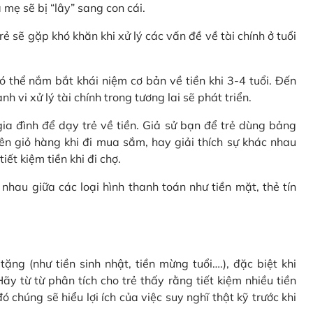
 mẹ sẽ bị “lây” sang con cái.
rẻ sẽ gặp khó khăn khi xử lý các vấn đề về tài chính ở tuổi
 thể nắm bắt khái niệm cơ bản về tiền khi 3-4 tuổi. Đến
 vi xử lý tài chính trong tương lai sẽ phát triển.
a đình để dạy trẻ về tiền. Giả sử bạn để trẻ dùng bảng
ên giỏ hàng khi đi mua sắm, hay giải thích sự khác nhau
ết kiệm tiền khi đi chợ.
nhau giữa các loại hình thanh toán như tiền mặt, thẻ tín
ặng (như tiền sinh nhật, tiền mừng tuổi….), đặc biệt khi
ãy từ từ phân tích cho trẻ thấy rằng tiết kiệm nhiều tiền
 chúng sẽ hiểu lợi ích của việc suy nghĩ thật kỹ trước khi