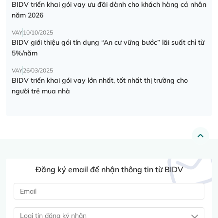
BIDV triển khai gói vay ưu đãi dành cho khách hàng cá nhân
năm 2026
VAY
10/10/2025
BIDV giới thiệu gói tín dụng “An cư vững bước” lãi suất chỉ từ
5%/năm
VAY
26/03/2025
BIDV triển khai gói vay lớn nhất, tốt nhất thị trường cho
người trẻ mua nhà
Đăng ký email để nhận thông tin từ BIDV
Loại tin đăng ký nhận