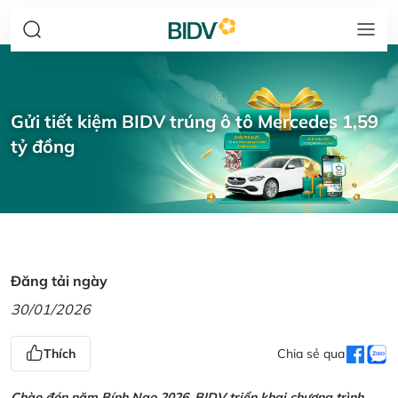
Gửi tiết kiệm BIDV trúng ô tô Mercedes 1,59
tỷ đồng
Đăng tải ngày
30/01/2026
Thích
Chia sẻ qua
Chào đón năm Bính Ngọ 2026, BIDV triển khai chương trình