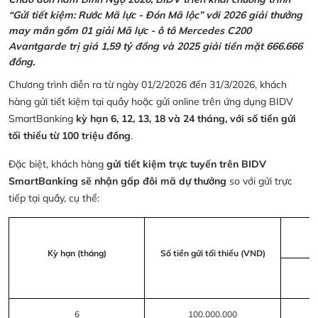
“Gửi tiết kiệm: Rước Mã lực - Đón Mã lộc” với 2026 giải thưởng
may mắn gồm 01 giải Mã lực - ô tô Mercedes C200
Avantgarde trị giá 1,59 tỷ đồng và 2025 giải tiền mặt 666.666
đồng.
Chương trình diễn ra từ ngày 01/2/2026 đến 31/3/2026, khách
hàng gửi tiết kiệm tại quầy hoặc gửi online trên ứng dụng BIDV
SmartBanking
kỳ hạn 6, 12, 13, 18 và 24 tháng, với số tiền gửi
tối thiểu từ 100 triệu đồng
.
Đặc biệt, khách hàng
gửi tiết kiệm trực tuyến trên BIDV
SmartBanking sẽ nhận gấp đôi mã dự thưởng
so với gửi trực
tiếp tại quầy, cụ thể:
Kỳ hạn (tháng)
Số tiền gửi tối thiểu (VND)
6
100.000.000